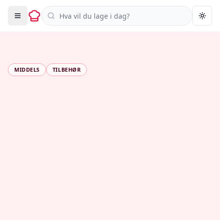
Søk i oppskrifter
Togg
MIDDELS
TILBEHØR