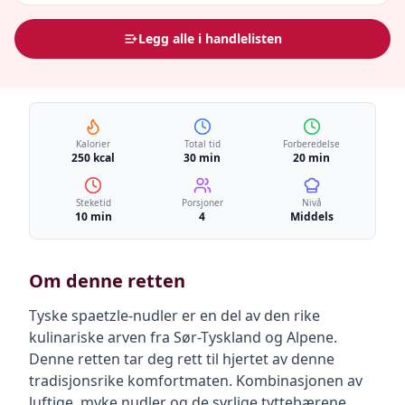
Legg alle i handlelisten
Kalorier
Total tid
Forberedelse
250 kcal
30 min
20 min
Steketid
Porsjoner
Nivå
10 min
4
Middels
Om denne retten
Tyske spaetzle-nudler er en del av den rike
kulinariske arven fra Sør-Tyskland og Alpene.
Denne retten tar deg rett til hjertet av denne
tradisjonsrike komfortmaten. Kombinasjonen av
luftige, myke nudler og de syrlige tyttebærene