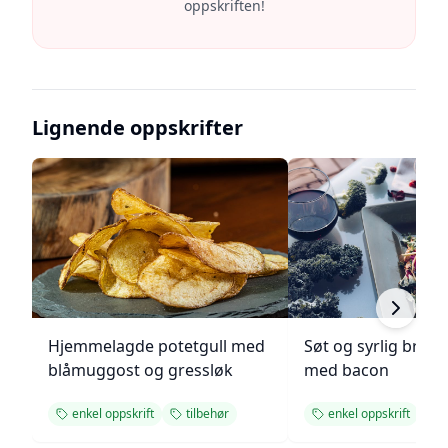
oppskriften!
Lignende oppskrifter
Hjemmelagde potetgull med
Søt og syrlig brokk
blåmuggost og gressløk
med bacon
enkel oppskrift
tilbehør
enkel oppskrift
t