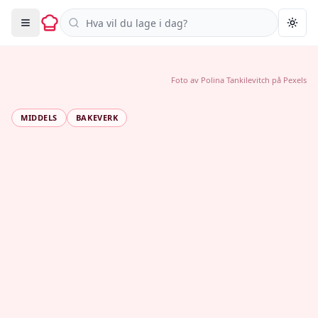
Søk i oppskrifter
Togg
Foto av
Polina Tankilevitch
på
Pexels
MIDDELS
BAKEVERK