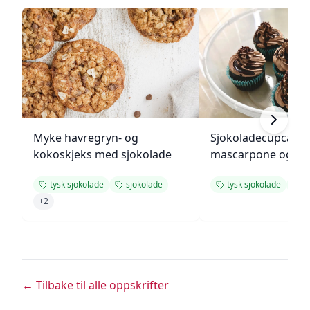
Myke havregryn- og
Sjokoladecupcake
kokoskjeks med sjokolade
mascarpone og ga
tysk sjokolade
sjokolade
tysk sjokolade
c
+
2
← Tilbake til alle oppskrifter