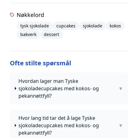
Nøkkelord
tysk sjokolade
cupcakes
sjokolade
kokos
bakverk
dessert
Ofte stilte spørsmål
Hvordan lager man Tyske
sjokoladecupcakes med kokos- og
▼
pekannøttfyll?
Hvor lang tid tar det å lage Tyske
sjokoladecupcakes med kokos- og
▼
pekannøttfyll?