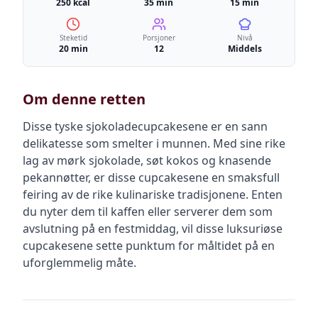
250 kcal
35 min
15 min
Steketid
Porsjoner
Nivå
20 min
12
Middels
Om denne retten
Disse tyske sjokoladecupcakesene er en sann
delikatesse som smelter i munnen. Med sine rike
lag av mørk sjokolade, søt kokos og knasende
pekannøtter, er disse cupcakesene en smaksfull
feiring av de rike kulinariske tradisjonene. Enten
du nyter dem til kaffen eller serverer dem som
avslutning på en festmiddag, vil disse luksuriøse
cupcakesene sette punktum for måltidet på en
uforglemmelig måte.