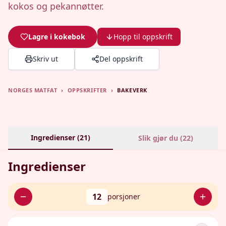
kokos og pekannøtter.
Lagre i kokebok
Hopp til oppskrift
Skriv ut
Del oppskrift
NORGES MATFAT
›
OPPSKRIFTER
›
BAKEVERK
Ingredienser (
21
)
Slik gjør du (
22
)
Ingredienser
12
porsjoner