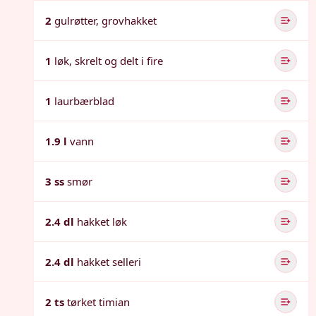
2
gulrøtter, grovhakket
1
løk, skrelt og delt i fire
1
laurbærblad
1.9 l
vann
3 ss
smør
2.4 dl
hakket løk
2.4 dl
hakket selleri
2 ts
tørket timian