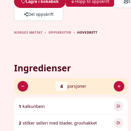
Lagre i kokebok
Hopp til oppskrift
S
Del oppskrift
NORGES MATFAT
›
OPPSKRIFTER
›
HOVEDRETT
Ingredienser
4
porsjoner
1
kalkunbein
2
stilker selleri med blader, grovhakket