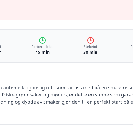
d
Forberedelse
Steketid
P
n
15 min
30 min
 autentisk og deilig rett som tar oss med på en smaksreise
 friske grønnsaker og mør ris, er dette en suppe som garan
edning og dybde av smaker gjør den til en perfekt start på et