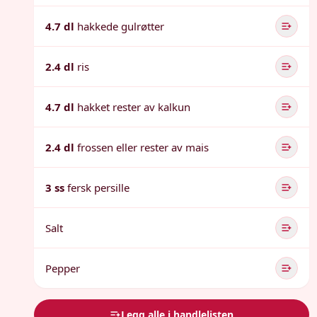
4.7 dl
hakkede gulrøtter
2.4 dl
ris
4.7 dl
hakket rester av kalkun
2.4 dl
frossen eller rester av mais
3 ss
fersk persille
Salt
Pepper
Legg alle i handlelisten