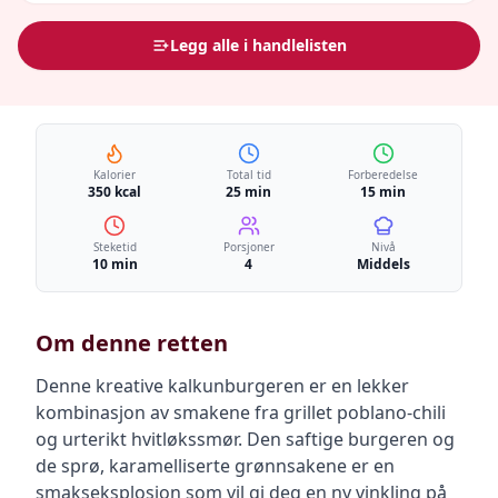
Legg alle i handlelisten
Kalorier
Total tid
Forberedelse
350 kcal
25 min
15 min
Steketid
Porsjoner
Nivå
10 min
4
Middels
Om denne retten
Denne kreative kalkunburgeren er en lekker
kombinasjon av smakene fra grillet poblano-chili
og urterikt hvitløkssmør. Den saftige burgeren og
de sprø, karamelliserte grønnsakene er en
smakseksplosjon som vil gi deg en ny vinkling på