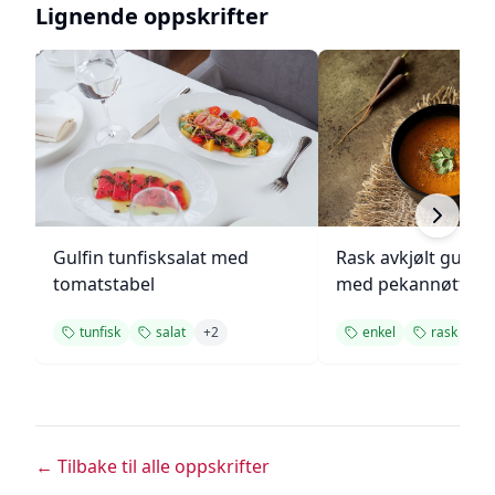
Lignende oppskrifter
Gulfin tunfisksalat med
Rask avkjølt gulro
tomatstabel
med pekannøtter
tunfisk
salat
+
2
enkel
rask
+
1
← Tilbake til alle oppskrifter