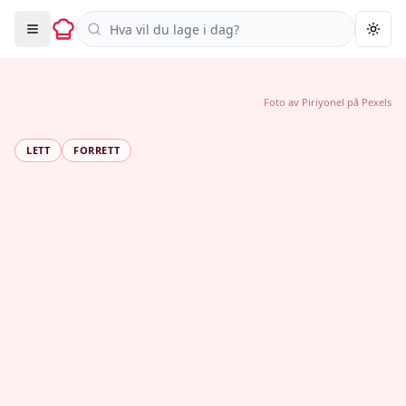
Søk i oppskrifter
Togg
Foto av
Piriyonel
på
Pexels
LETT
FORRETT