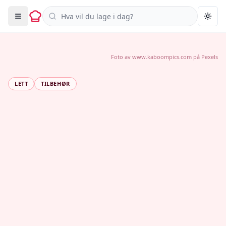
Søk i oppskrifter
Togg
Foto av
www.kaboompics.com
på
Pexels
LETT
TILBEHØR