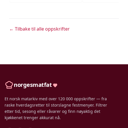
← Tilbake til alle oppskrifter
norgesmatfat
Et norsk matarkiv med over 120 000 oppskrifter — fra
raske hverdagsretter til storslagne festmenyer. Filtrer
etter tid, sesong eller råvarer og finn nøyaktig det
kjøkkenet trenger akkurat nå.