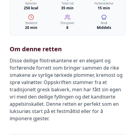
Kalorier
Total tid
Forberedelse
250 kcal
35 min
15 min
Steketid
Porsjoner
Nivå
20 min
8
Middels
Om denne retten
Disse deilige filotrekantene er en elegant og
forførende forrett som bringer sammen de rike
smakene av syrlige tørkede plommer, kremost og
sprø valnøtter. Oppskriften stammer fra et
tradisjonelt gresk bakverk, men har fått sin egen
vri med den deilige fyllingen og det kandiserte
appelsinskallet. Denne retten er perfekt som en
luksuriøs start på et festmåltid eller for å
imponere gjester.