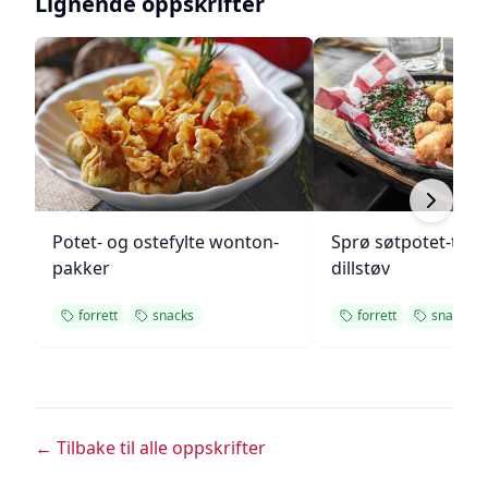
Lignende oppskrifter
Potet- og ostefylte wonton-
Sprø søtpotet-tot
pakker
dillstøv
forrett
snacks
forrett
snacks
← Tilbake til alle oppskrifter