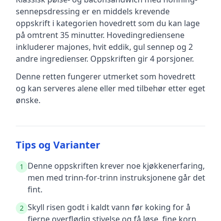
sennepsdressing
er en
middels krevende
oppskrift
i kategorien hovedrett
som du kan lage
på omtrent 35 minutter
.
Hovedingrediensene
inkluderer
majones, hvit eddik, gul sennep
og 2
andre ingredienser
.
Oppskriften gir
4
porsjoner.
Denne retten fungerer utmerket som hovedrett
og kan serveres alene eller med tilbehør etter eget
ønske.
Tips og Varianter
Denne oppskriften krever noe kjøkkenerfaring,
1
men med trinn-for-trinn instruksjonene går det
fint.
Skyll risen godt i kaldt vann før koking for å
2
fjerne overflødig stivelse og få løse, fine korn.