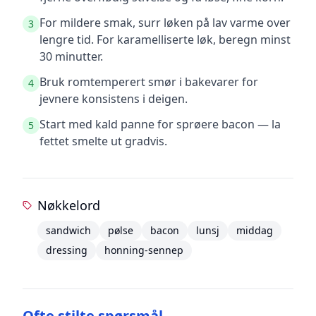
For mildere smak, surr løken på lav varme over
3
lengre tid. For karamelliserte løk, beregn minst
30 minutter.
Bruk romtemperert smør i bakevarer for
4
jevnere konsistens i deigen.
Start med kald panne for sprøere bacon — la
5
fettet smelte ut gradvis.
Nøkkelord
sandwich
pølse
bacon
lunsj
middag
dressing
honning-sennep
Ofte stilte spørsmål