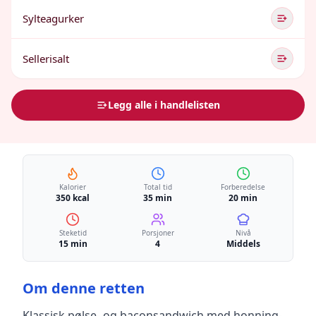
Sylteagurker
Sellerisalt
Legg alle i handlelisten
Kalorier
Total tid
Forberedelse
350 kcal
35 min
20 min
Steketid
Porsjoner
Nivå
15 min
4
Middels
Om denne retten
Klassisk pølse- og baconsandwich med honning-