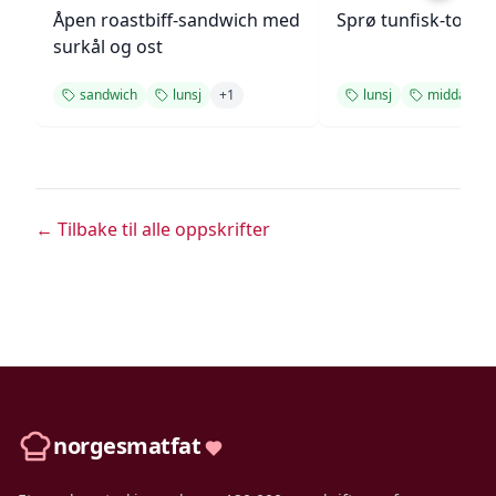
Åpen roastbiff-sandwich med
Sprø tunfisk-tosta
surkål og ost
sandwich
lunsj
+
1
lunsj
middag
← Tilbake til alle oppskrifter
norgesmatfat