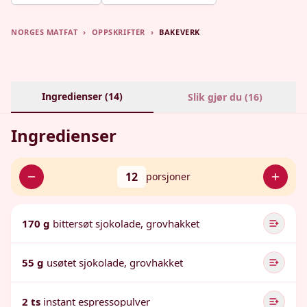
NORGES MATFAT
›
OPPSKRIFTER
›
BAKEVERK
Ingredienser (
14
)
Slik gjør du (
16
)
Ingredienser
12
porsjoner
170 g
bittersøt sjokolade, grovhakket
55 g
usøtet sjokolade, grovhakket
2 ts
instant espressopulver