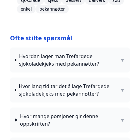
sjokolade
kjeks
dessert
bakverk
søtt
enkel
pekannøtter
Ofte stilte spørsmål
Hvordan lager man Trefargede
▼
sjokoladekjeks med pekannøtter?
Hvor lang tid tar det å lage Trefargede
▼
sjokoladekjeks med pekannøtter?
Hvor mange porsjoner gir denne
▼
oppskriften?