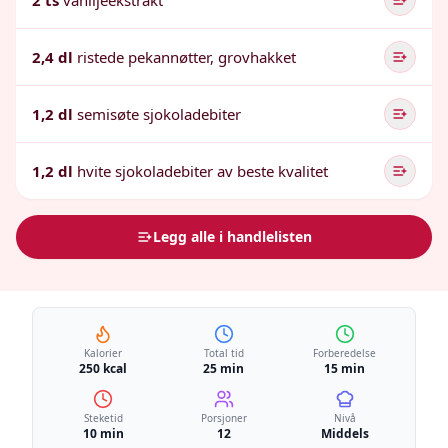
2 ts
vaniljeekstrakt
2,4 dl
ristede pekannøtter, grovhakket
1,2 dl
semisøte sjokoladebiter
1,2 dl
hvite sjokoladebiter av beste kvalitet
Legg alle i handlelisten
Kalorier
Total tid
Forberedelse
250 kcal
25 min
15 min
Steketid
Porsjoner
Nivå
10 min
12
Middels