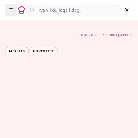
Søk i oppskrifter
Togg
Foto av
Golboo Maghooli
på
Pexels
MIDDELS
HOVEDRETT