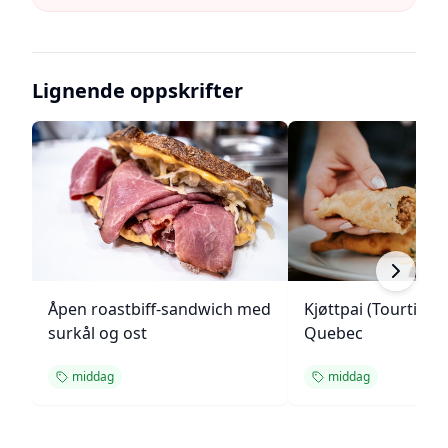
Lignende oppskrifter
Åpen roastbiff-sandwich med
Kjøttpai (Tourtière)
surkål og ost
Quebec
middag
middag