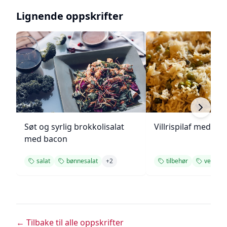
Lignende oppskrifter
Søt og syrlig brokkolisalat
Villrispilaf med vår
med bacon
salat
bønnesalat
+
2
tilbehør
vegetar
← Tilbake til alle oppskrifter