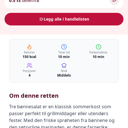
0.5 ts
sellerifrø
Legg alle i handlelisten
Kalorier
Total tid
Forberedelse
150 kcal
10 min
10 min
Porsjoner
Nivå
4
Middels
Om denne retten
Tre bønnesalat er en klassisk sommerkost som
passer perfekt til grillmiddager eller utendørs
fester. Med den friske sprøheten fra bønnene og
den søtsyrlige marinaden, er denne fargerike