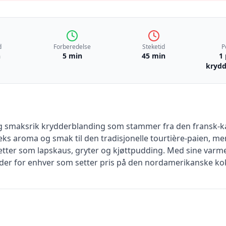
d
Forberedelse
Steketid
P
n
5 min
45 min
1
krydd
 og smaksrik krydderblanding som stammer fra den fransk-
ks aroma og smak til den tradisjonelle tourtière-paien, men
etter som lapskaus, gryter og kjøttpudding. Med sine varme, 
ydder for enhver som setter pris på den nordamerikanske ko