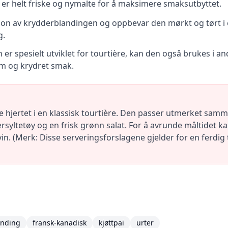
e er helt friske og nymalte for å maksimere smaksutbyttet.
sjon av krydderblandingen og oppbevar den mørkt og tørt i en
g.
er spesielt utviklet for tourtière, kan den også brukes i an
rm og krydret smak.
 hjertet i en klassisk tourtière. Den passer utmerket sam
ærsyltetøy og en frisk grønn salat. For å avrunde måltidet k
vin. (Merk: Disse serveringsforslagene gjelder for en ferdig 
anding
fransk-kanadisk
kjøttpai
urter