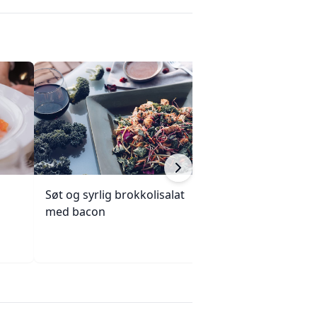
Søt og syrlig brokkolisalat
Knuste poteter 
med bacon
olivenolje og sit