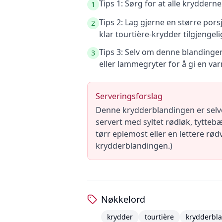
Tips 1: Sørg for at alle kryddern
1
Tips 2: Lag gjerne en større por
2
klar tourtière-krydder tilgjengeli
Tips 3: Selv om denne blandingen 
3
eller lammegryter for å gi en va
Serveringsforslag
Denne krydderblandingen er selve
servert med syltet rødløk, tytteb
tørr eplemost eller en lettere rød
krydderblandingen.)
Nøkkelord
krydder
tourtière
krydderbl