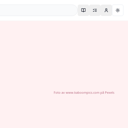
Togg
Foto av
www.kaboompics.com
på
Pexels