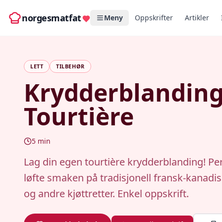
norgesmatfat
Meny
Oppskrifter
Artikler
LETT
TILBEHØR
Krydderblanding
Tourtière
5
min
Lag din egen tourtière krydderblanding! Per
løfte smaken på tradisjonell fransk-kanadis
og andre kjøttretter. Enkel oppskrift.