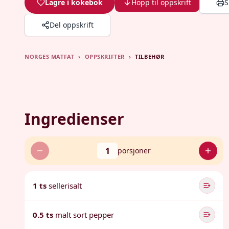
Lagre i kokebok
Hopp til oppskrift
S
Del oppskrift
NORGES MATFAT
›
OPPSKRIFTER
›
TILBEHØR
Ingredienser
1
porsjoner
1 ts
sellerisalt
0.5 ts
malt sort pepper