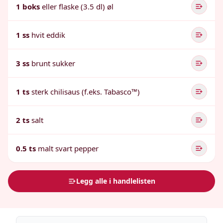
1 boks
eller flaske (3.5 dl) øl
1 ss
hvit eddik
3 ss
brunt sukker
1 ts
sterk chilisaus (f.eks. Tabasco™)
2 ts
salt
0.5 ts
malt svart pepper
Legg alle i handlelisten