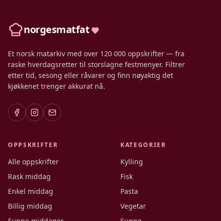
norgesmatfat
Et norsk matarkiv med over 120 000 oppskrifter — fra
raske hverdagsretter til storslagne festmenyer. Filtrer
etter tid, sesong eller råvarer og finn nøyaktig det
kjøkkenet trenger akkurat nå.
OPPSKRIFTER
KATEGORIER
Alle oppskrifter
Kylling
Rask middag
Fisk
Enkel middag
Pasta
Billig middag
Vegetar
Sunne middager
Suppe