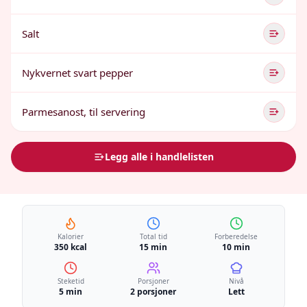
Salt
Nykvernet svart pepper
Parmesanost, til servering
Legg alle i handlelisten
Kalorier
Total tid
Forberedelse
350 kcal
15 min
10 min
Steketid
Porsjoner
Nivå
5 min
2 porsjoner
Lett