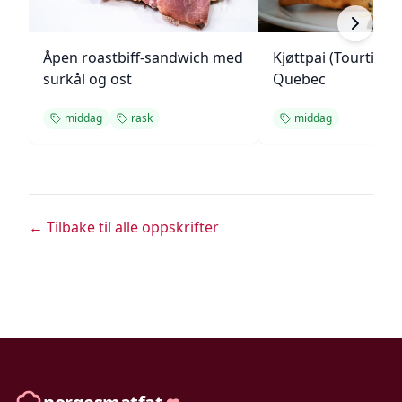
Åpen roastbiff-sandwich med
Kjøttpai (Tourtière)
surkål og ost
Quebec
middag
rask
middag
← Tilbake til alle oppskrifter