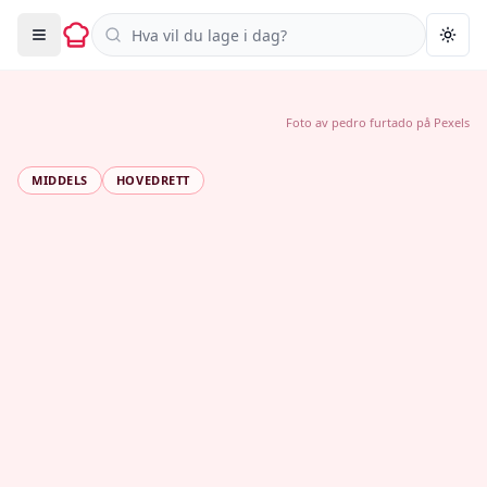
Søk i oppskrifter
Togg
Foto av
pedro furtado
på
Pexels
MIDDELS
HOVEDRETT