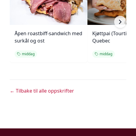
Åpen roastbiff-sandwich med
Kjøttpai (Tourtière)
surkål og ost
Quebec
middag
middag
← Tilbake til alle oppskrifter