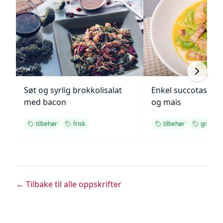
Søt og syrlig brokkolisalat
Enkel succotash m
med bacon
og mais
tilbehør
frisk
tilbehør
grønn
← Tilbake til alle oppskrifter