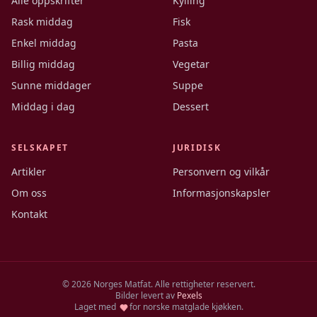
Alle oppskrifter
Kylling
Rask middag
Fisk
Enkel middag
Pasta
Billig middag
Vegetar
Sunne middager
Suppe
Middag i dag
Dessert
SELSKAPET
JURIDISK
Artikler
Personvern og vilkår
Om oss
Informasjonskapsler
Kontakt
©
2026
Norges Matfat. Alle rettigheter reservert.
Bilder levert av
Pexels
Laget med
for norske matglade kjøkken.