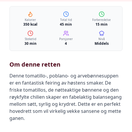
Kalorier
Total tid
Forberedelse
350 kcal
45 min
15 min
Steketid
Porsjoner
Nivå
30 min
4
Middels
Om denne retten
Denne tomatillo-, poblano- og arvebønnesuppen
er en fantastisk feiring av høstens smaker. De
friske tomatillos, de nøtteaktige bønnene og den
røykfylte chilien skaper en fabelaktig balansegang
mellom søtt, syrlig og krydret. Dette er en perfekt
hovedrett som vil virkelig vekke sansene og mette
ganen.