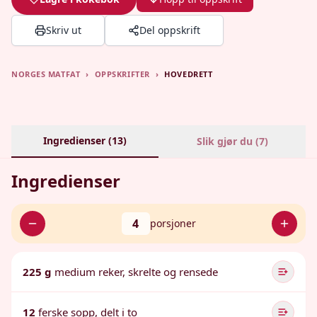
Skriv ut
Del oppskrift
NORGES MATFAT
›
OPPSKRIFTER
›
HOVEDRETT
Ingredienser (
13
)
Slik gjør du (
7
)
Ingredienser
4
porsjoner
225 g
medium reker, skrelte og rensede
12
ferske sopp, delt i to