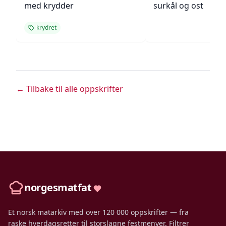
med krydder
surkål og ost
krydret
← Tilbake til alle oppskrifter
norgesmatfat
Et norsk matarkiv med over 120 000 oppskrifter — fra
raske hverdagsretter til storslagne festmenyer. Filtrer