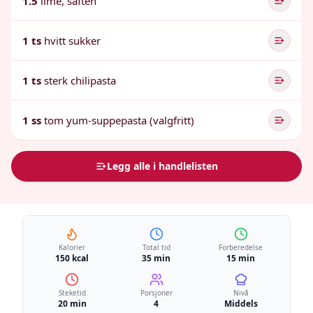
1.5
lime, saften
1 ts
hvitt sukker
1 ts
sterk chilipasta
1 ss
tom yum-suppepasta (valgfritt)
Legg alle i handlelisten
Kalorier
Total tid
Forberedelse
150 kcal
35 min
15 min
Steketid
Porsjoner
Nivå
20 min
4
Middels