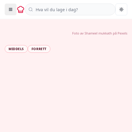
Søk i oppskrifter
Togg
Foto av
Shameel mukkath
på
Pexels
MIDDELS
FORRETT