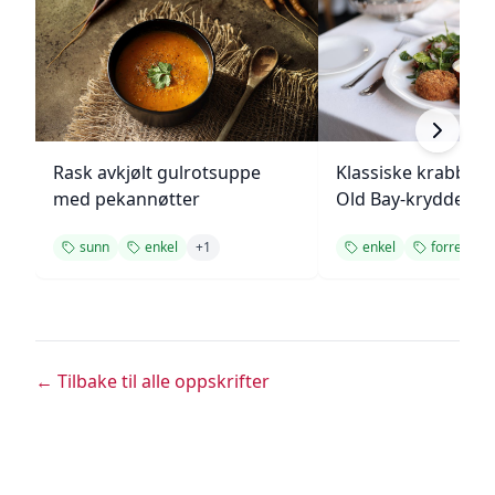
Rask avkjølt gulrotsuppe
Klassiske krabbek
med pekannøtter
Old Bay-krydder
sunn
enkel
+
1
enkel
forrett
← Tilbake til alle oppskrifter