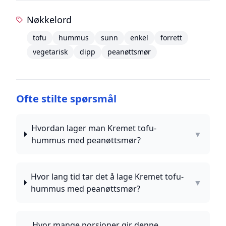
Nøkkelord
tofu
hummus
sunn
enkel
forrett
vegetarisk
dipp
peanøttsmør
Ofte stilte spørsmål
Hvordan lager man Kremet tofu-
▼
hummus med peanøttsmør?
Hvor lang tid tar det å lage Kremet tofu-
▼
hummus med peanøttsmør?
Hvor mange porsjoner gir denne