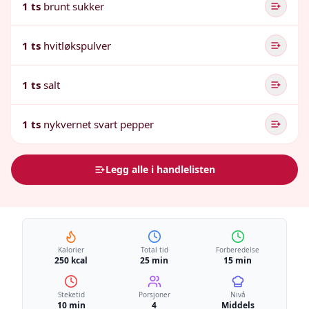
1 ts
brunt sukker
1 ts
hvitløkspulver
1 ts
salt
1 ts
nykvernet svart pepper
Legg alle i handlelisten
Kalorier
Total tid
Forberedelse
250 kcal
25 min
15 min
Steketid
Porsjoner
Nivå
10 min
4
Middels