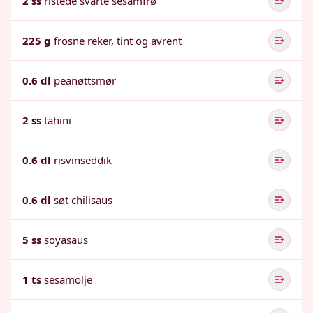
2 ss
ristede svarte sesamfrø
225 g
frosne reker, tint og avrent
0.6 dl
peanøttsmør
2 ss
tahini
0.6 dl
risvinseddik
0.6 dl
søt chilisaus
5 ss
soyasaus
1 ts
sesamolje