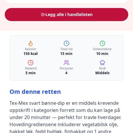
Legg alle i handlelisten
Kalorier
Total tid
Forberedelse
150 kcal
15 min
10 min
Steketid
Porsjoner
Nivå
5 min
4
Middels
Om denne retten
Tex-Mex svart bønne-dip
er en
middels krevende
oppskrift
i kategorien forrett
som du kan lage på
under 20 minutter — perfekt for travle hverdager
.
Hovedingrediensene inkluderer
vegetabilsk olje,
hakket løk, fedd hvitløk, finhakket
og 1 andre