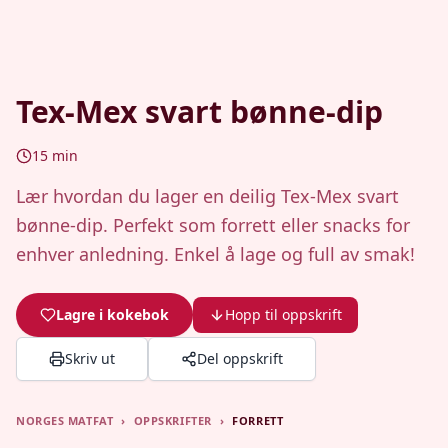
Tex-Mex svart bønne-dip
15
min
Lær hvordan du lager en deilig Tex-Mex svart
bønne-dip. Perfekt som forrett eller snacks for
enhver anledning. Enkel å lage og full av smak!
Lagre i kokebok
Hopp til oppskrift
Skriv ut
Del oppskrift
NORGES MATFAT
›
OPPSKRIFTER
›
FORRETT