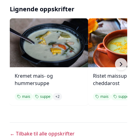
Lignende oppskrifter
Kremet mais- og
Ristet maissuppe 
hummersuppe
cheddarost
mais
suppe
+
2
mais
suppe
+
← Tilbake til alle oppskrifter