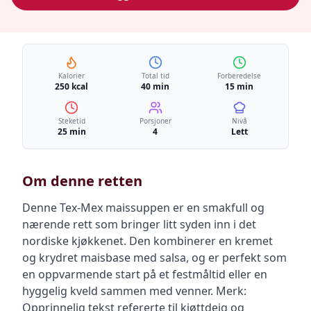
Kalorier
Total tid
Forberedelse
250 kcal
40 min
15 min
Steketid
Porsjoner
Nivå
25 min
4
Lett
Om denne retten
Denne Tex-Mex maissuppen er en smakfull og
nærende rett som bringer litt syden inn i det
nordiske kjøkkenet. Den kombinerer en kremet
og krydret maisbase med salsa, og er perfekt som
en oppvarmende start på et festmåltid eller en
hyggelig kveld sammen med venner. Merk:
Opprinnelig tekst refererte til kjøttdeig og