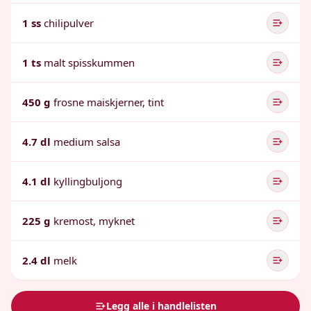
1 ss
chilipulver
1 ts
malt spisskummen
450 g
frosne maiskjerner, tint
4.7 dl
medium salsa
4.1 dl
kyllingbuljong
225 g
kremost, myknet
2.4 dl
melk
Legg alle i handlelisten