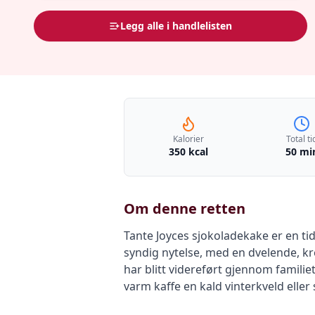
Legg alle i handlelisten
Kalorier
Total ti
350 kcal
50 mi
Om denne retten
Tante Joyces sjokoladekake er en ti
syndig nytelse, med en dvelende, k
har blitt videreført gjennom famili
varm kaffe en kald vinterkveld elle