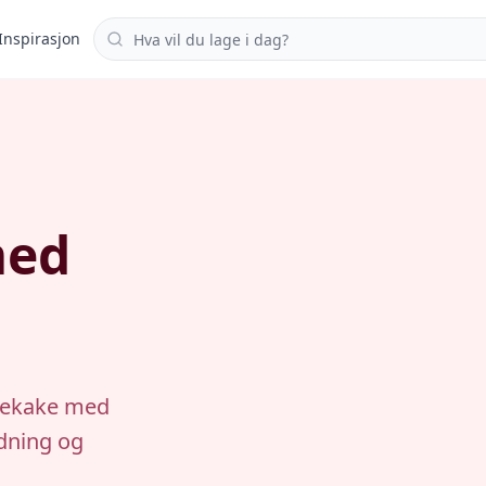
Søk i oppskrifter
Inspirasjon
med
adekake med
edning og