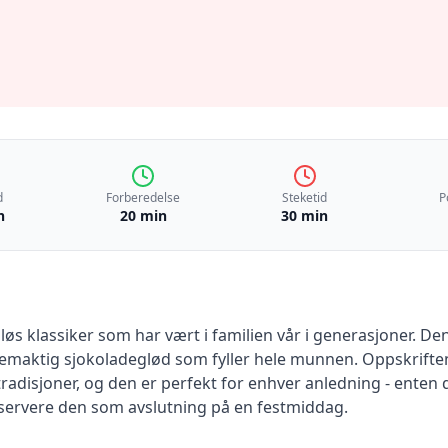
d
Forberedelse
Steketid
P
n
20 min
30 min
dløs klassiker som har vært i familien vår i generasjoner. 
remaktig sjokoladeglød som fyller hele munnen. Oppskrift
etradisjoner, og den er perfekt for enhver anledning - ente
r servere den som avslutning på en festmiddag.