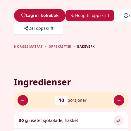
Lagre i kokebok
Hopp til oppskrift
S
Del oppskrift
NORGES MATFAT
›
OPPSKRIFTER
›
BAKEVERK
Ingredienser
10
porsjoner
30 g
usøtet sjokolade, hakket