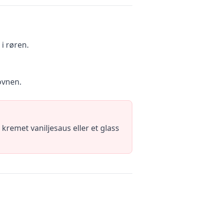
 i røren.
 ovnen.
remet vaniljesaus eller et glass