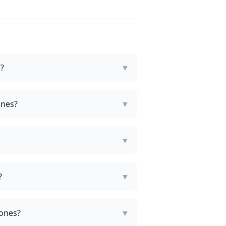
?
▼
ones?
▼
▼
?
▼
jones?
▼