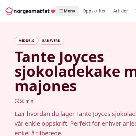
norgesmatfat
Meny
Oppskrifter
Artikler
MIDDELS
BAKEVERK
Tante Joyces
sjokoladekake 
majones
50
min
Lær hvordan du lager Tante Joyces sjokol
vår enkle oppskrift. Perfekt for enhver anl
enkel å tilberede.