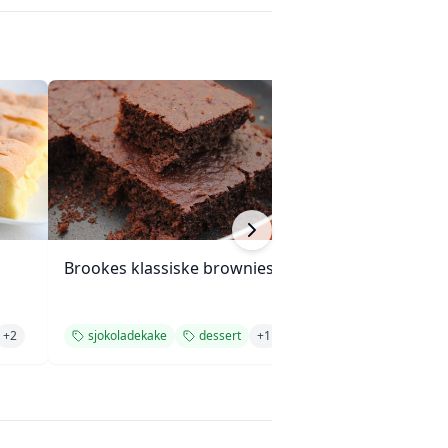
Brookes klassiske brownies
Meksikanske boli
(hveteboller)
+
2
sjokoladekake
dessert
+
1
oppskrift
bak