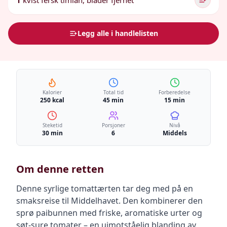
1
kvist fersk timian, blader fjernet
Legg alle i handlelisten
Kalorier
Total tid
Forberedelse
250 kcal
45 min
15 min
Steketid
Porsjoner
Nivå
30 min
6
Middels
Om denne retten
Denne syrlige tomattærten tar deg med på en
smaksreise til Middelhavet. Den kombinerer den
sprø paibunnen med friske, aromatiske urter og
søt-sure tomater – en uimotståelig blanding av