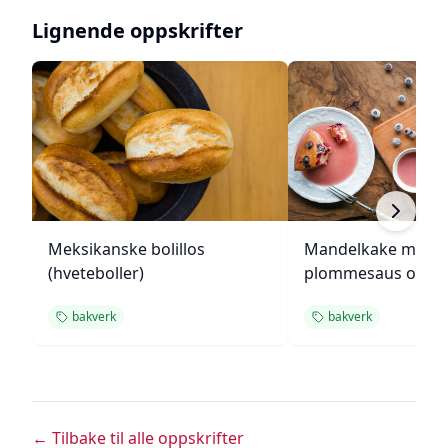
Lignende oppskrifter
Meksikanske bolillos
Mandelkake med
(hveteboller)
plommesaus og
ingefærsmørkrem
bakverk
bakverk
← Tilbake til alle oppskrifter