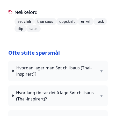
Nøkkelord
søt chili
thai saus
oppskrift
enkel
rask
dip
saus
Ofte stilte spørsmål
Hvordan lager man Søt chilisaus (Thai-
▼
inspirert)?
Hvor lang tid tar det å lage Søt chilisaus
▼
(Thai-inspirert)?