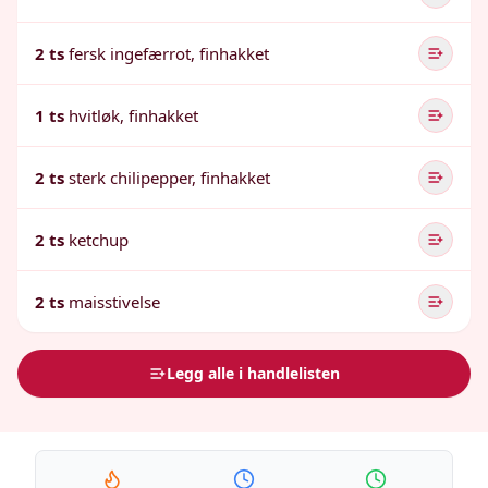
2 ts
fersk ingefærrot, finhakket
1 ts
hvitløk, finhakket
2 ts
sterk chilipepper, finhakket
2 ts
ketchup
2 ts
maisstivelse
Legg alle i handlelisten