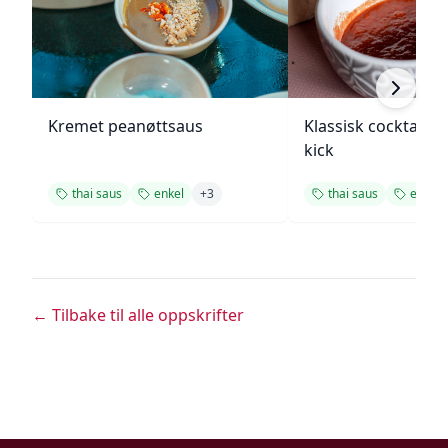
Kremet peanøttsaus
Klassisk cocktails
kick
thai saus
enkel
+
3
thai saus
enkel
← Tilbake til alle oppskrifter