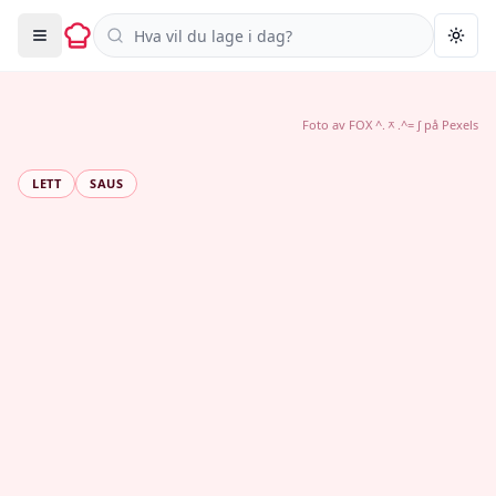
Søk i oppskrifter
Togg
Foto av
FOX ^.ᆽ.^= ∫
på
Pexels
LETT
SAUS