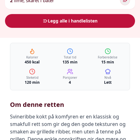
2
lime, skåret i båter
Legg alle i handlelisten
Kalorier
Total tid
Forberedelse
450 kcal
135 min
15 min
Steketid
Porsjoner
Nivå
120 min
4
Lett
Om denne retten
Svineribbe kokt på komfyren er en klassisk og
smakfull rett som gir deg den gode teksturen og
smaken av grillede ribber, men uten å tenne på
grillen. Denne enkle oppskriften gir deg møre og