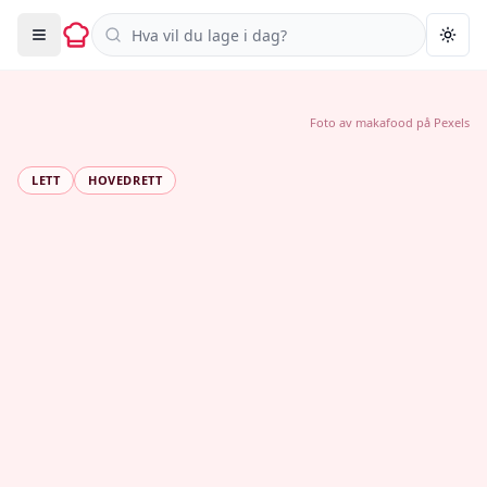
Søk i oppskrifter
Togg
Foto av
makafood
på
Pexels
LETT
HOVEDRETT