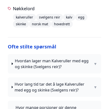
Nøkkelord
kalveruller
svelgens reir
kalv
egg
skinke
norsk mat
hovedrett
Ofte stilte spørsmål
Hvordan lager man Kalveruller med egg
▼
og skinke (Svelgens reir)?
Hvor lang tid tar det å lage Kalveruller
▼
med egg og skinke (Svelgens reir)?
Hvor mange porsjoner gir denne