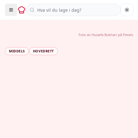
Søk i oppskrifter
Togg
Foto av
Huzaifa Bukhari
på
Pexels
MIDDELS
HOVEDRETT