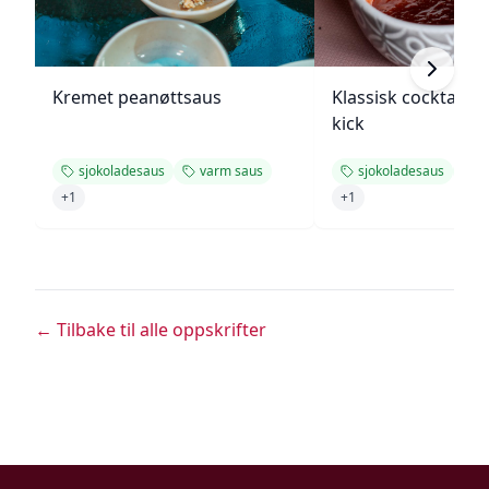
Kremet peanøttsaus
Klassisk cocktails
kick
sjokoladesaus
varm saus
sjokoladesaus
v
+
1
+
1
← Tilbake til alle oppskrifter