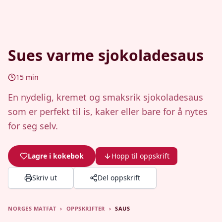
Sues varme sjokoladesaus
15
min
En nydelig, kremet og smaksrik sjokoladesaus
som er perfekt til is, kaker eller bare for å nytes
for seg selv.
Lagre i kokebok
Hopp til oppskrift
Skriv ut
Del oppskrift
NORGES MATFAT
›
OPPSKRIFTER
›
SAUS