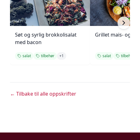
Søt og syrlig brokkolisalat
Grillet mais- og to
med bacon
salat
tilbehør
+
1
salat
tilbehør
← Tilbake til alle oppskrifter