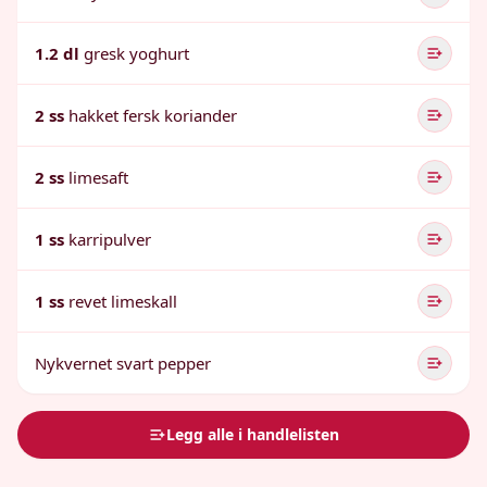
1.2 dl
gresk yoghurt
2 ss
hakket fersk koriander
2 ss
limesaft
1 ss
karripulver
1 ss
revet limeskall
Nykvernet svart pepper
Legg alle i handlelisten