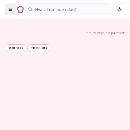
Søk i oppskrifter
Togg
Foto av
Vinit Jain
på
Pexels
MIDDELS
TILBEHØR