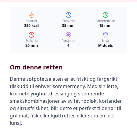
Kalorier
Total tid
Forberedelse
250 kcal
35 min
15 min
Steketid
Porsjoner
Nivå
20 min
4
Middels
Om denne retten
Denne søtpotetsalaten er et friskt og fargerikt
tilskudd til enhver sommermeny. Med sin lette,
kremete yoghurtdressing og spennende
smakskombinasjoner av syltet rødløk, koriander
og sitrusfriskhet, blir dette et perfekt tilbehør til
grillmat, fisk eller kjøttretter, eller som en lett
lunsj.