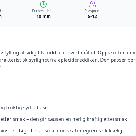
d
Forberedelse
Porsjoner
n
10 min
8-12
ylt og allsidig tilskudd til ethvert måltid. Oppskriften er i
rakteristisk syrlighet fra eplecidereddiken. Den passer perfe
.
og fruktig syrlig base.
er smak – den gir sausen en herlig kraftig ettersmak.
minst et døgn for at smakene skal integreres skikkelig.