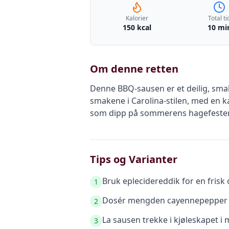
Kalorier
Total ti
150 kcal
10 mi
Om denne retten
Denne BBQ-sausen er et deilig, smaksf
smakene i Carolina-stilen, med en ka
som dipp på sommerens hagefester
Tips og Varianter
Bruk eplecidereddik for en frisk 
1
Dosér mengden cayennepepper ett
2
La sausen trekke i kjøleskapet i 
3