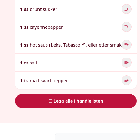
1 ss
brunt sukker
1 ss
cayennepepper
1 ss
hot saus (f.eks. Tabasco™), eller etter smak
1 ts
salt
1 ts
malt svart pepper
Legg alle i handlelisten