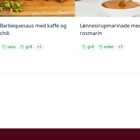
Barbequesaus med kaffe og
Lønnesirupmarinade me
chili
rosmarin
saus
grill
+
1
grill
enkel
+
1