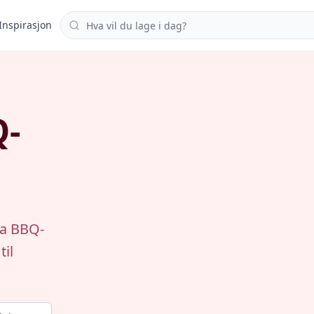
Søk i oppskrifter
Inspirasjon
Q-
na BBQ-
til