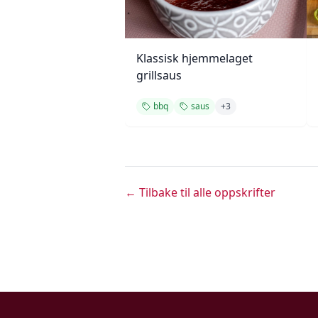
Klassisk hjemmelaget
grillsaus
bbq
saus
+
3
← Tilbake til alle oppskrifter