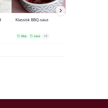
d
Klassisk BBQ-saus
Øst-karolinsk gr
eddik
bbq
saus
+
1
saus
grill
+