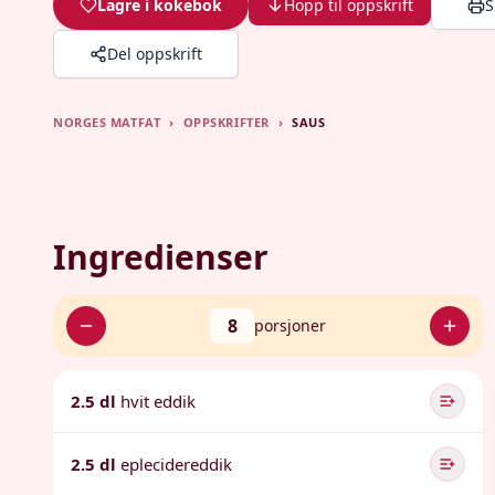
Lagre i kokebok
Hopp til oppskrift
S
Del oppskrift
NORGES MATFAT
›
OPPSKRIFTER
›
SAUS
Ingredienser
8
porsjoner
2.5 dl
hvit eddik
2.5 dl
eplecidereddik