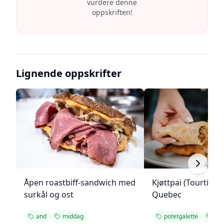
vurdere denne
oppskriften!
Lignende oppskrifter
Åpen roastbiff-sandwich med
Kjøttpai (Tourtière)
surkål og ost
Quebec
and
middag
potetgalette
mi