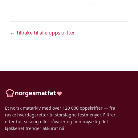
← Tilbake til alle oppskrifter
norgesmatfat
Et norsk matarkiv med over 120 000 oppskrifter — fra
raske hverdagsretter til storslagne festmenyer. Filtrer
etter tid, sesong eller råvarer og finn nøyaktig det
kjøkkenet trenger akkurat nå.