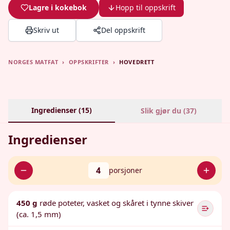
Lagre i kokebok
Hopp til oppskrift
Skriv ut
Del oppskrift
NORGES MATFAT
›
OPPSKRIFTER
›
HOVEDRETT
Ingredienser (
15
)
Slik gjør du (
37
)
Ingredienser
4
porsjoner
450 g
røde poteter, vasket og skåret i tynne skiver
(ca. 1,5 mm)