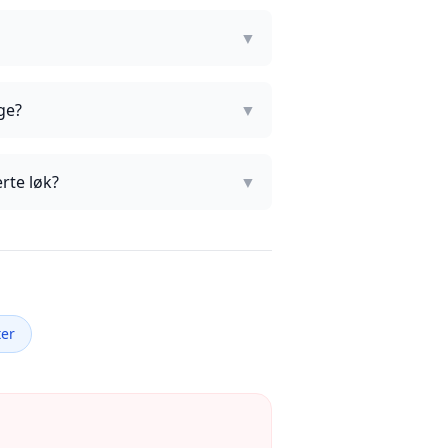
▼
age?
▼
rte løk?
▼
ter