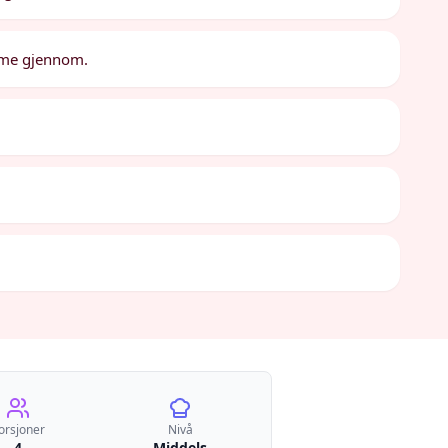
arme gjennom.
orsjoner
Nivå
4
Middels