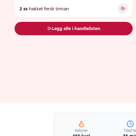
2 ss
hakket fersk timian
Legg alle i handlelisten
Kalorier
Total ti
650 kcal
55 mi