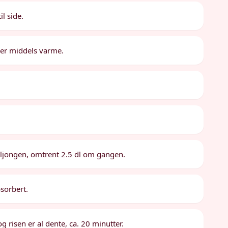
l side.
ver middels varme.
.
uljongen, omtrent 2.5 dl om gangen.
bsorbert.
g risen er al dente, ca. 20 minutter.