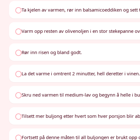
Ta kjelen av varmen, rør inn balsamicoeddiken og sett ti
Varm opp resten av olivenoljen i en stor stekepanne o
Rør inn risen og bland godt.
La det varme i omtrent 2 minutter, hell deretter i vinen
Skru ned varmen til medium-lav og begynn å helle i b
Tilsett mer buljong etter hvert som hver porsjon blir a
Fortsett på denne måten til all buljongen er brukt opp o