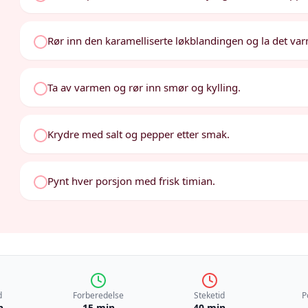
Rør inn den karamelliserte løkblandingen og la det v
Ta av varmen og rør inn smør og kylling.
Krydre med salt og pepper etter smak.
Pynt hver porsjon med frisk timian.
d
Forberedelse
Steketid
P
n
15 min
40 min