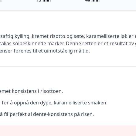
ftig kylling, kremet risotto og søte, karamelliserte løk 
l Italias solbeskinnede marker. Denne retten er et resultat a
enser forenes til et uimotståelig måltid.
emet konsistens i risottoen.
tid for å oppnå den dype, karamelliserte smaken.
 å få perfekt al dente-konsistens på risen.