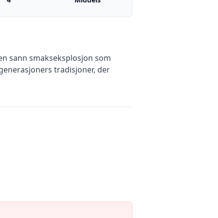
er en sann smakseksplosjon som
v generasjoners tradisjoner, der