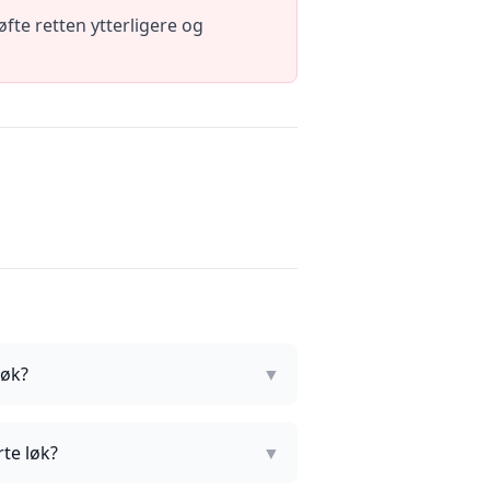
øfte retten ytterligere og
løk?
▼
rte løk?
▼