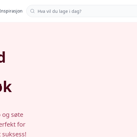
Søk i oppskrifter
Inspirasjon
d
øk
o og søte
erfekt for
t suksess!