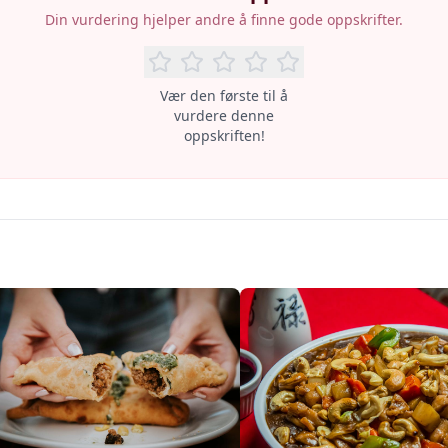
Din vurdering hjelper andre å finne gode oppskrifter.
Vær den første til å
vurdere denne
oppskriften!