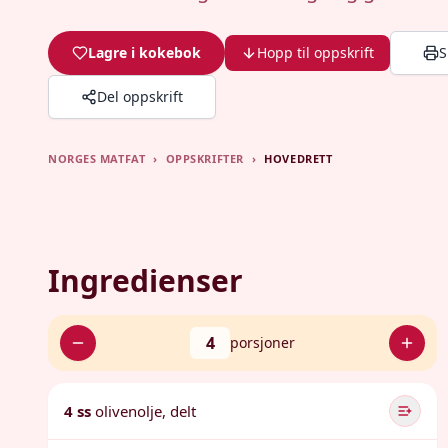
Lagre i kokebok
Hopp til oppskrift
S
Del oppskrift
NORGES MATFAT
›
OPPSKRIFTER
›
HOVEDRETT
Ingredienser
4
porsjoner
4 ss
olivenolje, delt