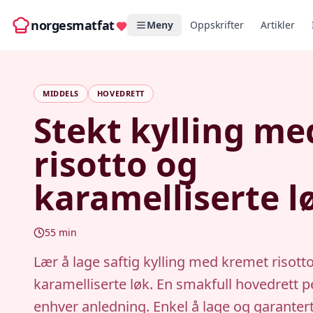
norgesmatfat
Meny
Oppskrifter
Artikler
MIDDELS
HOVEDRETT
Stekt kylling me
risotto og
karamelliserte l
55
min
Lær å lage saftig kylling med kremet risott
karamelliserte løk. En smakfull hovedrett p
enhver anledning. Enkel å lage og garanter