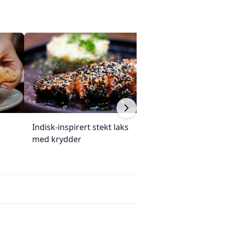
Indisk-inspirert stekt laks
Enchiladas med 
med krydder
ovnsbakte grøn