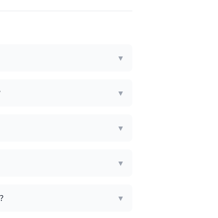
▼
?
▼
▼
▼
?
▼