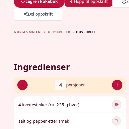
Lagre i kokebok
Hopp til oppskrift
S
Del oppskrift
NORGES MATFAT
›
OPPSKRIFTER
›
HOVEDRETT
Ingredienser
4
porsjoner
4
kveitesteiker (ca. 225 g hver)
salt og pepper etter smak