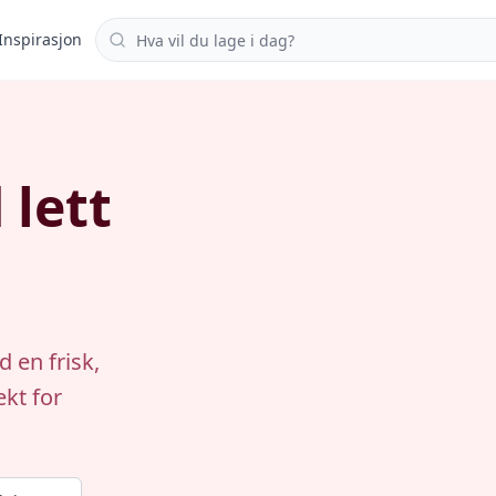
Søk i oppskrifter
Inspirasjon
 lett
 en frisk,
ekt for