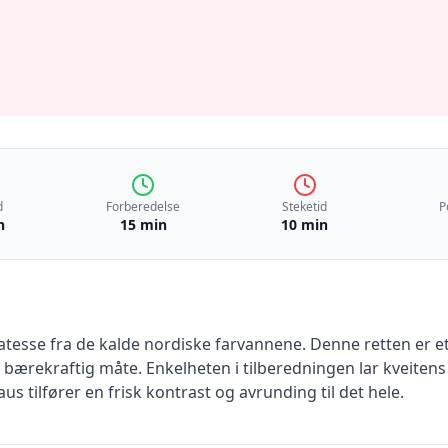
d
Forberedelse
Steketid
P
n
15 min
10 min
katesse fra de kalde nordiske farvannene. Denne retten er e
 bærekraftig måte. Enkelheten i tilberedningen lar kveitens
s tilfører en frisk kontrast og avrunding til det hele.