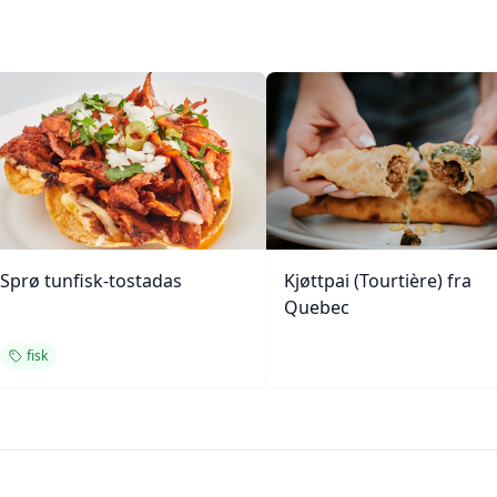
Sprø tunfisk-tostadas
Kjøttpai (Tourtière) fra
Quebec
fisk