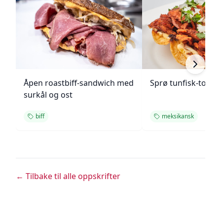
Åpen roastbiff-sandwich med
Sprø tunfisk-tosta
surkål og ost
biff
meksikansk
← Tilbake til alle oppskrifter