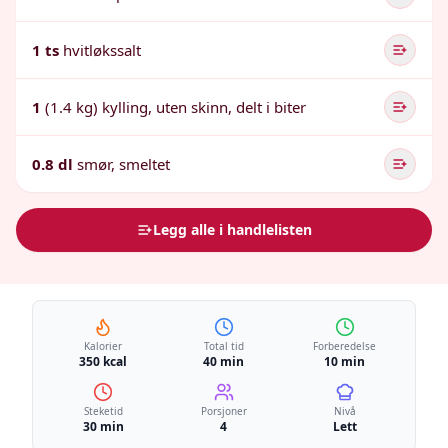
1 ts
hvitløkssalt
1
(1.4 kg) kylling, uten skinn, delt i biter
0.8 dl
smør, smeltet
Legg alle i handlelisten
Kalorier
Total tid
Forberedelse
350 kcal
40 min
10 min
Steketid
Porsjoner
Nivå
30 min
4
Lett