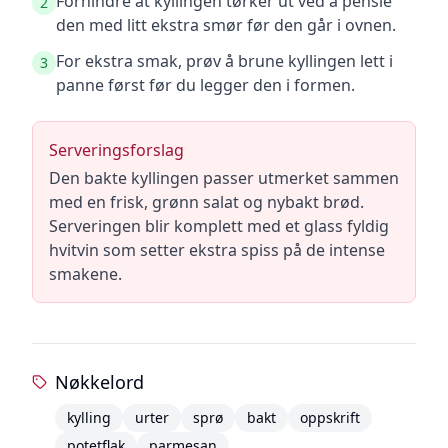
Forhindre at kyllingen tørker ut ved å pensle
2
den med litt ekstra smør før den går i ovnen.
For ekstra smak, prøv å brune kyllingen lett i
3
panne først før du legger den i formen.
Serveringsforslag
Den bakte kyllingen passer utmerket sammen
med en frisk, grønn salat og nybakt brød.
Serveringen blir komplett med et glass fyldig
hvitvin som setter ekstra spiss på de intense
smakene.
Nøkkelord
kylling
urter
sprø
bakt
oppskrift
potetflak
parmesan