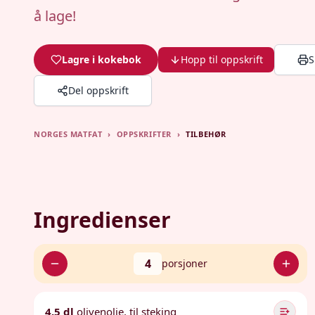
å lage!
Lagre i kokebok
Hopp til oppskrift
S
Del oppskrift
NORGES MATFAT
›
OPPSKRIFTER
›
TILBEHØR
Ingredienser
4
porsjoner
4.5 dl
olivenolje, til steking