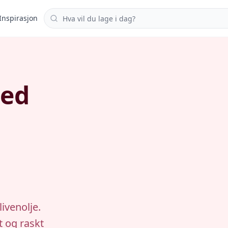
Søk i oppskrifter
Inspirasjon
med
ivenolje.
t og raskt