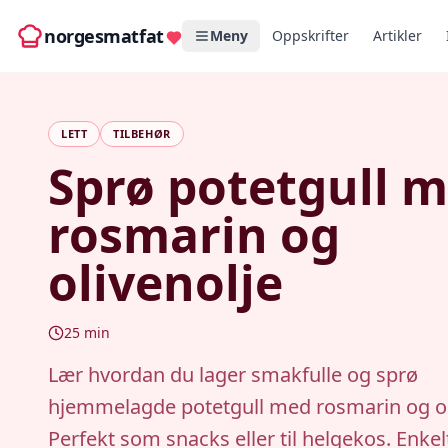
norgesmatfat
Meny
Oppskrifter
Artikler
LETT
TILBEHØR
Sprø potetgull 
rosmarin og
olivenolje
25
min
Lær hvordan du lager smakfulle og sprø
hjemmelagde potetgull med rosmarin og ol
Perfekt som snacks eller til helgekos. Enkel