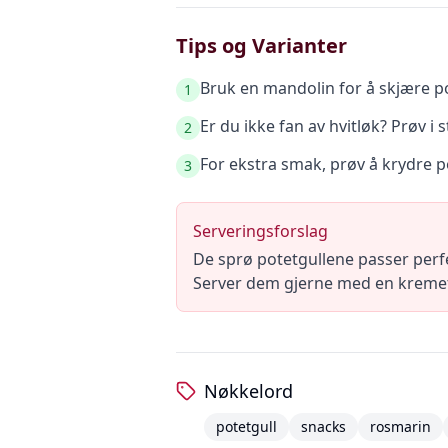
Tips og Varianter
Bruk en mandolin for å skjære p
1
Er du ikke fan av hvitløk? Prøv i 
2
For ekstra smak, prøv å krydre p
3
Serveringsforslag
De sprø potetgullene passer perfe
Server dem gjerne med en kremet 
Nøkkelord
potetgull
snacks
rosmarin