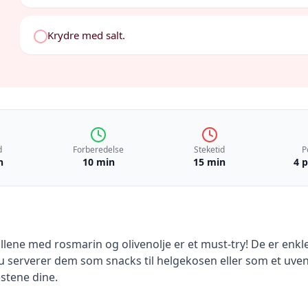
Krydre med salt.
d
Forberedelse
Steketid
P
n
10 min
15 min
4 
lene med rosmarin og olivenolje er et must-try! De er enk
 serverer dem som snacks til helgekosen eller som et uvente
estene dine.