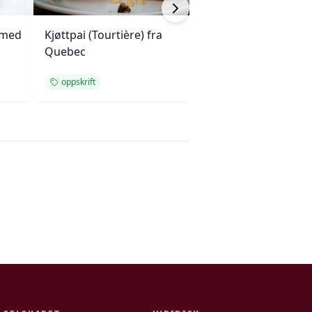
 med
Kjøttpai (Tourtière) fra
Sprø tunfisk-tos
Quebec
oppskrift
enkel