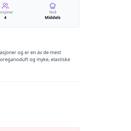
orsjoner
Nivå
4
Middels
asjoner og er en av de mest
e oreganoduft og myke, elastiske