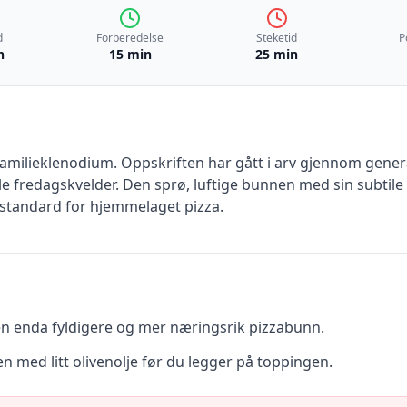
d
Forberedelse
Steketid
P
n
15 min
25 min
familieklenodium. Oppskriften har gått i arv gjennom gener
lle fredagskvelder. Den sprø, luftige bunnen med sin subtil
y standard for hjemmelaget pizza.
en enda fyldigere og mer næringsrik pizzabunn.
n med litt olivenolje før du legger på toppingen.