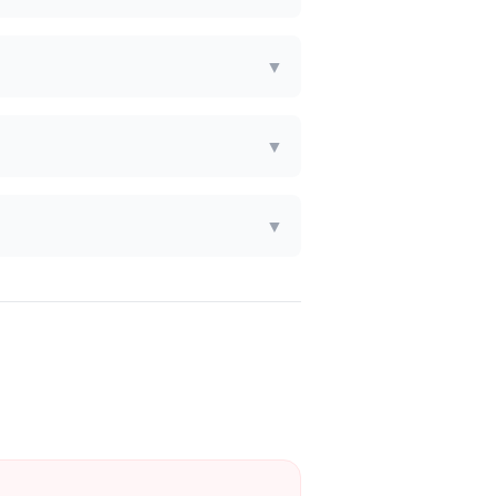
▼
▼
▼