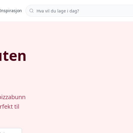
Søk i oppskrifter
Inspirasjon
uten
pizzabunn
ekt til