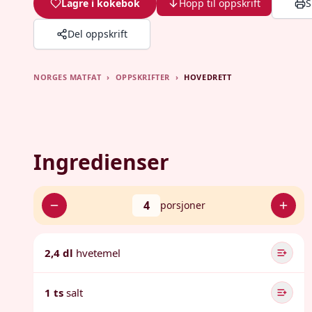
Lagre i kokebok
Hopp til oppskrift
S
Del oppskrift
NORGES MATFAT
›
OPPSKRIFTER
›
HOVEDRETT
Ingredienser
4
porsjoner
2,4 dl
hvetemel
1 ts
salt