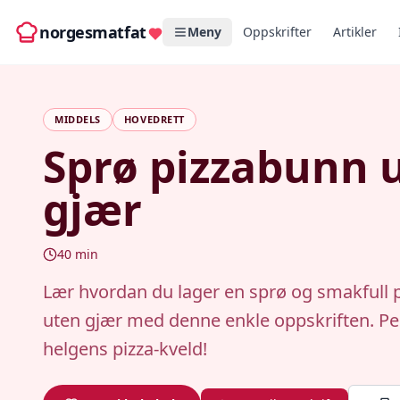
norgesmatfat
Meny
Oppskrifter
Artikler
MIDDELS
HOVEDRETT
Sprø pizzabunn 
gjær
40
min
Lær hvordan du lager en sprø og smakfull 
uten gjær med denne enkle oppskriften. Perf
helgens pizza-kveld!