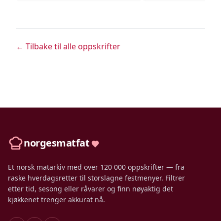
← Tilbake til alle oppskrifter
norgesmatfat
Et norsk matarkiv med over 120 000 oppskrifter — fra
raske hverdagsretter til storslagne festmenyer. Filtrer
etter tid, sesong eller råvarer og finn nøyaktig det
kjøkkenet trenger akkurat nå.