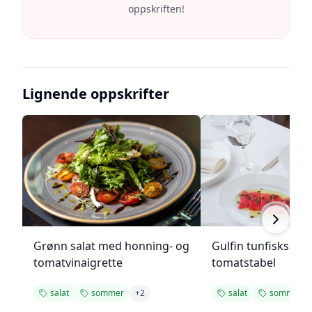
oppskriften!
Lignende oppskrifter
Grønn salat med honning- og
Gulfin tunfisksala
tomatvinaigrette
tomatstabel
salat
sommer
+
2
salat
sommer