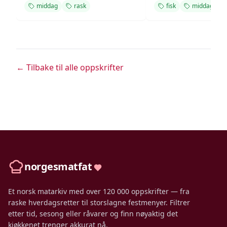
middag
rask
fisk
middag
← Tilbake til alle oppskrifter
norgesmatfat
Et norsk matarkiv med over 120 000 oppskrifter — fra
raske hverdagsretter til storslagne festmenyer. Filtrer
etter tid, sesong eller råvarer og finn nøyaktig det
kjøkkenet trenger akkurat nå.