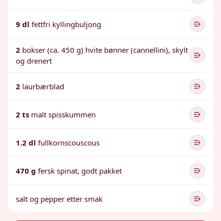
9 dl
fettfri kyllingbuljong
2
bokser (ca. 450 g) hvite bønner (cannellini), skylt
og drenert
2
laurbærblad
2 ts
malt spisskummen
1.2 dl
fullkornscouscous
470 g
fersk spinat, godt pakket
salt og pepper etter smak