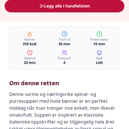
Legg alle i handlelisten
Kalorier
Total tid
Forberedelse
250 kcal
30 min
10 min
Steketid
Porsjoner
Nivå
20 min
4
Lett
Om denne retten
Denne varme og næringsrike spinat- og
purresuppen med hvite bønner er en perfekt
middag når man trenger noe enkelt, men likevel
smaksfullt. Suppen er inspirert av klassiske
italienske oppskrifter og er tilgjengelig hele året
takket være tilgjengeligheten av fersk spinat og