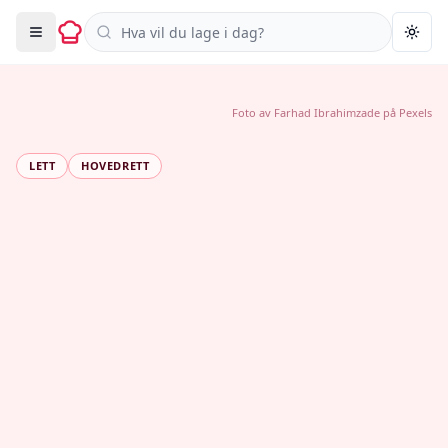
Søk i oppskrifter
Togg
Foto av
Farhad Ibrahimzade
på
Pexels
LETT
HOVEDRETT