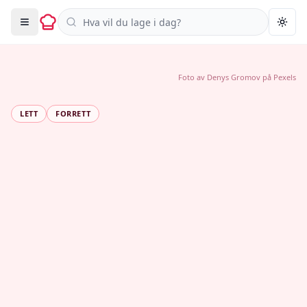
Søk i oppskrifter
Togg
Foto av
Denys Gromov
på
Pexels
LETT
FORRETT