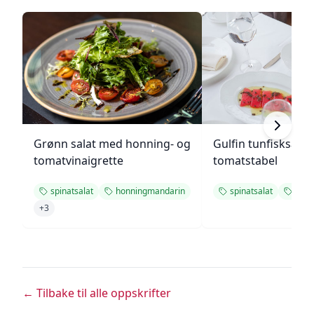
Grønn salat med honning- og
Gulfin tunfisksala
tomatvinaigrette
tomatstabel
spinatsalat
honningmandarin
spinatsalat
som
+
3
← Tilbake til alle oppskrifter