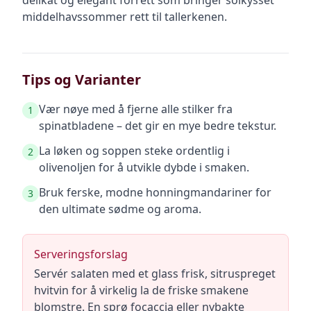
delikat og elegant forrett som bringer solkysset
middelhavssommer rett til tallerkenen.
Tips og Varianter
Vær nøye med å fjerne alle stilker fra
1
spinatbladene – det gir en mye bedre tekstur.
La løken og soppen steke ordentlig i
2
olivenoljen for å utvikle dybde i smaken.
Bruk ferske, modne honningmandariner for
3
den ultimate sødme og aroma.
Serveringsforslag
Servér salaten med et glass frisk, sitruspreget
hvitvin for å virkelig la de friske smakene
blomstre. En sprø focaccia eller nybakte