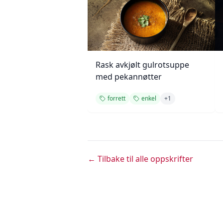
Rask avkjølt gulrotsuppe
med pekannøtter
forrett
enkel
+
1
← Tilbake til alle oppskrifter