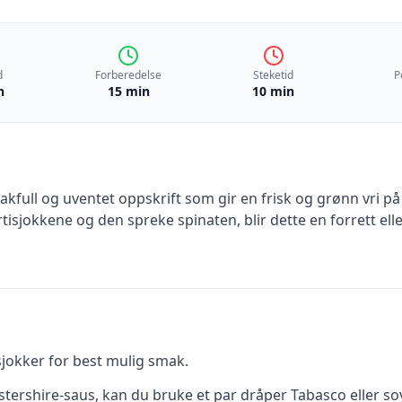
d
Forberedelse
Steketid
P
n
15 min
10 min
akfull og uventet oppskrift som gir en frisk og grønn vri p
tisjokkene og den spreke spinaten, blir dette en forrett e
isjokker for best mulig smak.
stershire-saus, kan du bruke et par dråper Tabasco eller so