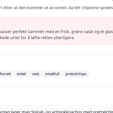
t etter at den kommer ut av ovnen, da blir chipsene sprøe
passer perfekt sammen med en frisk, grønn salat og et glass
ede urter for å løfte retten ytterligere.
forrett
enkel
rask
smakfull
pretzelchips
rdan lager man Spinat- og artisjokknachos med pretzelchi