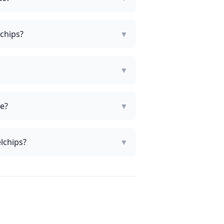
lchips?
▼
▼
ge?
▼
lchips?
▼