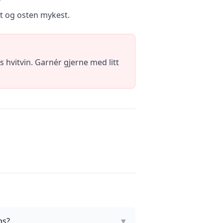
st og osten mykest.
 hvitvin. Garnér gjerne med litt
ps?
▼