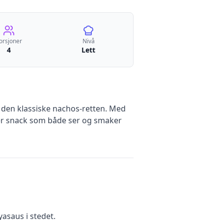
orsjoner
Nivå
4
Lett
å den klassiske nachos-retten. Med
ller snack som både ser og smaker
yasaus i stedet.