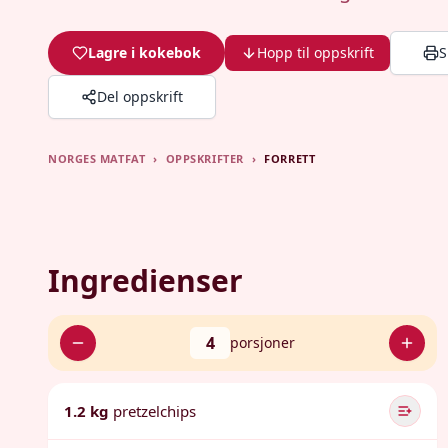
Lagre i kokebok
Hopp til oppskrift
S
Del oppskrift
NORGES MATFAT
›
OPPSKRIFTER
›
FORRETT
Ingredienser
4
porsjoner
1.2 kg
pretzelchips