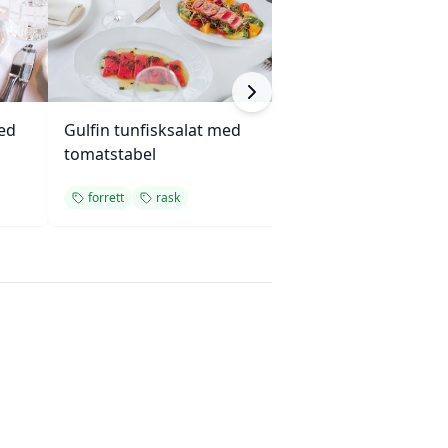
ed
Gulfin tunfisksalat med
Mini eggerøre-s
tomatstabel
med gressløk
forrett
rask
forrett
enkel