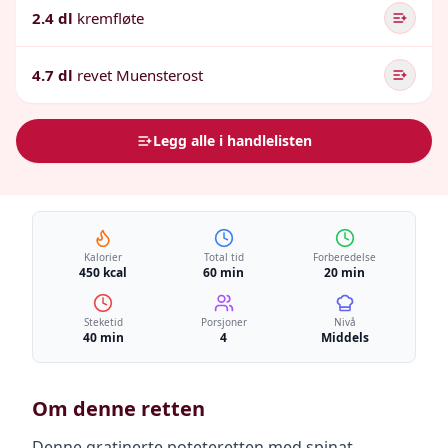
2.4 dl
kremfløte
4.7 dl
revet Muensterost
Legg alle i handlelisten
Kalorier
Total tid
Forberedelse
450 kcal
60 min
20 min
Steketid
Porsjoner
Nivå
40 min
4
Middels
Om denne retten
Denne gratinerte poteteretten med spinat,