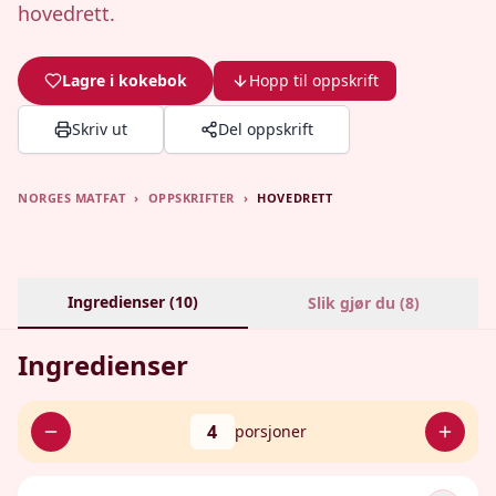
hovedrett.
Lagre i kokebok
Hopp til oppskrift
Skriv ut
Del oppskrift
NORGES MATFAT
›
OPPSKRIFTER
›
HOVEDRETT
Ingredienser (
10
)
Slik gjør du (
8
)
Ingredienser
4
porsjoner