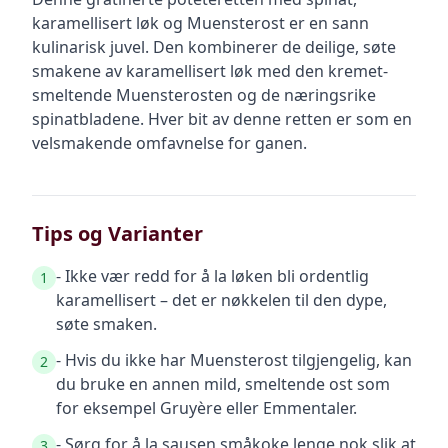
karamellisert løk og Muensterost er en sann
kulinarisk juvel. Den kombinerer de deilige, søte
smakene av karamellisert løk med den kremet-
smeltende Muensterosten og de næringsrike
spinatbladene. Hver bit av denne retten er som en
velsmakende omfavnelse for ganen.
Tips og Varianter
- Ikke vær redd for å la løken bli ordentlig
1
karamellisert – det er nøkkelen til den dype,
søte smaken.
- Hvis du ikke har Muensterost tilgjengelig, kan
2
du bruke en annen mild, smeltende ost som
for eksempel Gruyère eller Emmentaler.
- Sørg for å la sausen småkoke lenge nok slik at
3