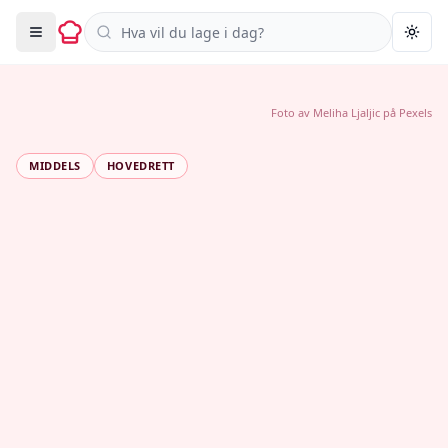
Søk i oppskrifter
Togg
Foto av
Meliha Ljaljic
på
Pexels
MIDDELS
HOVEDRETT