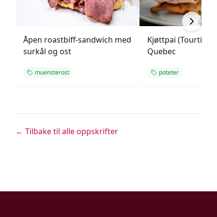
Åpen roastbiff-sandwich med
Kjøttpai (Tourtière)
surkål og ost
Quebec
muensterost
poteter
← Tilbake til alle oppskrifter