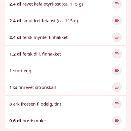
2.4 dl
revet kefalotyri-ost (ca. 115 g)
2.4 dl
smuldret fetaost (ca. 115 g)
2.4 dl
fersk mynte, finhakket
1.2 dl
fersk dill, finhakket
1
stort egg
1 ts
finrevet sitronskall
8
ark frossen filodeig, tint
0.6 dl
brødsmuler