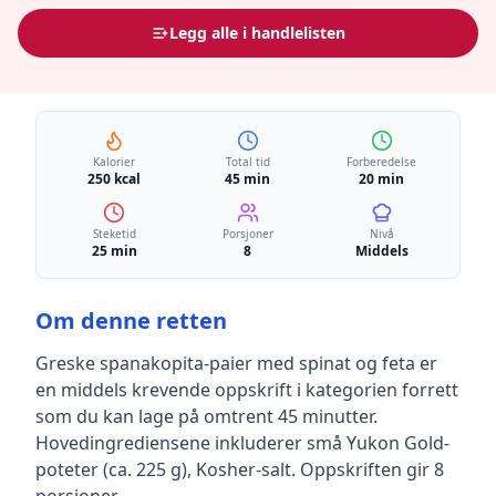
Legg alle i handlelisten
Kalorier
Total tid
Forberedelse
250 kcal
45 min
20 min
Steketid
Porsjoner
Nivå
25 min
8
Middels
Om denne retten
Greske spanakopita-paier med spinat og feta
er
en
middels krevende
oppskrift
i kategorien forrett
som du kan lage på omtrent 45 minutter
.
Hovedingrediensene inkluderer
små Yukon Gold-
poteter (ca. 225 g), Kosher-salt
.
Oppskriften gir
8