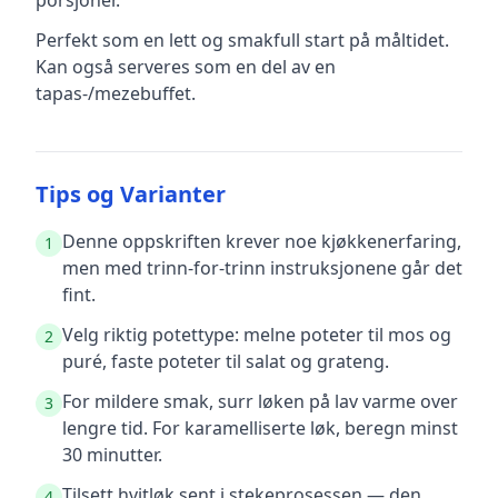
porsjoner.
Perfekt som en lett og smakfull start på måltidet.
Kan også serveres som en del av en
tapas-/mezebuffet.
Tips og Varianter
Denne oppskriften krever noe kjøkkenerfaring,
1
men med trinn-for-trinn instruksjonene går det
fint.
Velg riktig potettype: melne poteter til mos og
2
puré, faste poteter til salat og grateng.
For mildere smak, surr løken på lav varme over
3
lengre tid. For karamelliserte løk, beregn minst
30 minutter.
Tilsett hvitløk sent i stekeprosessen — den
4