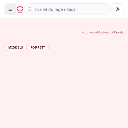
Søk i oppskrifter
Togg
Foto av
eat kubba
på
Pexels
MIDDELS
FORRETT