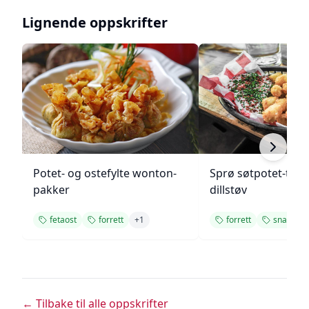
Lignende oppskrifter
Potet- og ostefylte wonton-
Sprø søtpotet-tot
pakker
dillstøv
fetaost
forrett
+
1
forrett
snacks
← Tilbake til alle oppskrifter