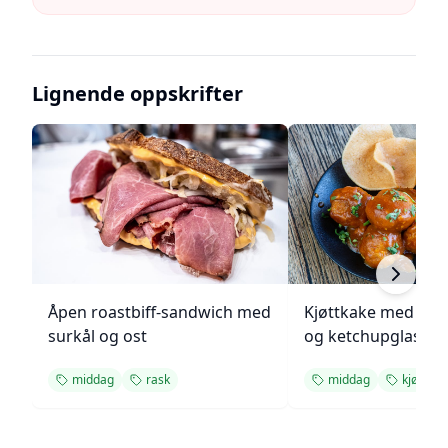
Lignende oppskrifter
Åpen roastbiff-sandwich med
Kjøttkake med bru
surkål og ost
og ketchupglasur
middag
rask
middag
kjøttdei