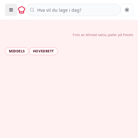
Søk i oppskrifter
Togg
Foto av
Ahmad salisu jaafar
på
Pexels
MIDDELS
HOVEDRETT