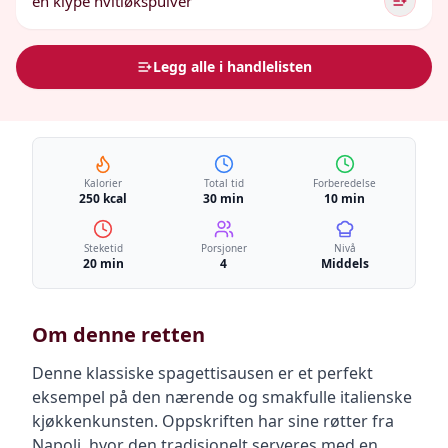
en klype hvitløkspulver
Legg alle i handlelisten
Kalorier
Total tid
Forberedelse
250 kcal
30 min
10 min
Steketid
Porsjoner
Nivå
20 min
4
Middels
Om denne retten
Denne klassiske spagettisausen er et perfekt
eksempel på den nærende og smakfulle italienske
kjøkkenkunsten. Oppskriften har sine røtter fra
Napoli, hvor den tradisjonelt serveres med en