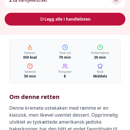
2 ts
vaniljeekstrakt
Legg alle i handlelisten
Kalorier
Total tid
Forberedelse
350 kcal
70 min
20 min
Steketid
Porsjoner
Nivå
50 min
8
Middels
Om denne retten
Denne kremete ostekaken med rømme er en
klassisk, men likevel uventet dessert. Opprinnelig
utviklet av tyskættede amerikansk-jødiske
bakerkonger, har den blitt et yndet favorittvalg til