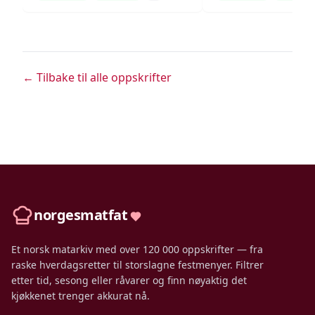
← Tilbake til alle oppskrifter
norgesmatfat
Et norsk matarkiv med over 120 000 oppskrifter — fra
raske hverdagsretter til storslagne festmenyer. Filtrer
etter tid, sesong eller råvarer og finn nøyaktig det
kjøkkenet trenger akkurat nå.