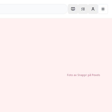
Togg
Foto av
Snappr
på
Pexels