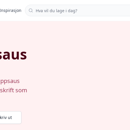
Søk i oppskrifter
Inspirasjon
saus
dippsaus
pskrift som
kriv ut