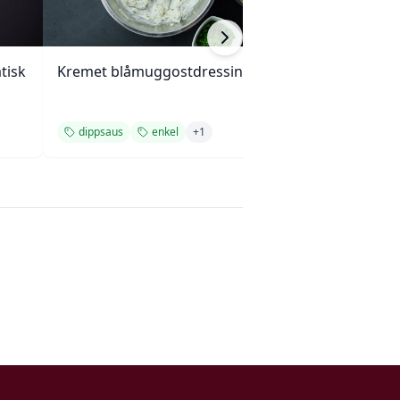
tisk
Kremet blåmuggostdressing
Klassisk hjemme
grillsaus
dippsaus
enkel
+
1
dippsaus
enk