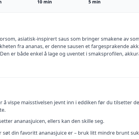
n
10 min
5 min
rsom, asiatisk-inspirert saus som bringer smakene av som
friskheten fra ananas, er denne sausen et fargesprakende a
 Den er både enkel å lage og uventet i smaksprofilen, akku
r å vispe maisstivelsen jevnt inn i eddiken før du tilsetter 
te.
setter ananasjuicen, ellers kan den skille seg.
 søt din favoritt ananasjuice er – bruk litt mindre brunt sukk