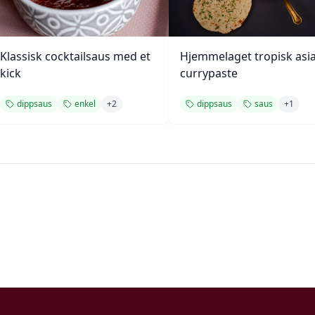
Klassisk cocktailsaus med et
Hjemmelaget tropisk asia
kick
currypaste
dippsaus
enkel
+
2
dippsaus
saus
+
1