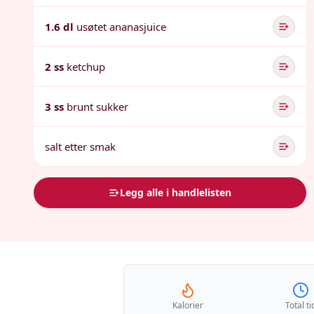
1.6 dl
usøtet ananasjuice
2 ss
ketchup
3 ss
brunt sukker
salt etter smak
Legg alle i handlelisten
Kalorier
Total ti