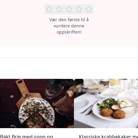
Vær den første til å
vurdere denne
oppskriften!
Bakt Brie med sopp og
Klassiske krabbekaker m