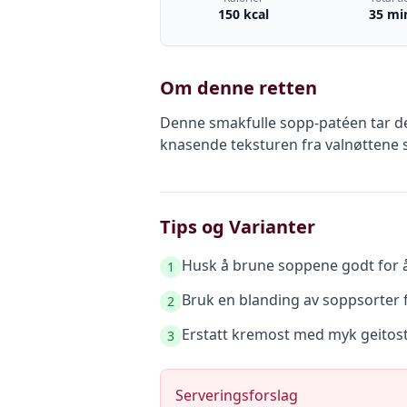
150 kcal
35 mi
Om denne retten
Denne smakfulle sopp-patéen tar de
knasende teksturen fra valnøttene sk
Tips og Varianter
Husk å brune soppene godt for 
1
Bruk en blanding av soppsorter f
2
Erstatt kremost med myk geitost f
3
Serveringsforslag