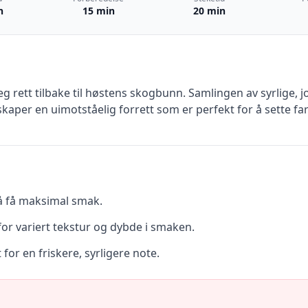
n
15 min
20 min
g rett tilbake til høstens skogbunn. Samlingen av syrlige
aper en uimotståelig forrett som er perfekt for å sette far
å få maksimal smak.
or variert tekstur og dybde i smaken.
or en friskere, syrligere note.