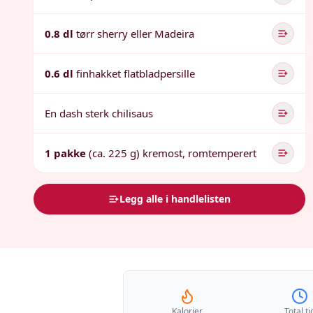
0.8 dl
tørr sherry eller Madeira
0.6 dl
finhakket flatbladpersille
En dash sterk chilisaus
1 pakke
(ca. 225 g) kremost, romtemperert
Legg alle i handlelisten
Kalorier
Total ti