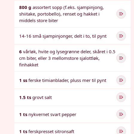
800 g
assortert sopp (f.eks. sjampinjong,
shiitake, portobello), renset og hakket i
middels store biter
14-16 små sjampinjonger, delt i to, til pynt
6
vårløk, hvite og lysegrønne deler, skåret i 0.5
cm biter, eller 3 mellomstore sjalottløk,
finhakket
1 ss
ferske timianblader, pluss mer til pynt
1.5 ts
grovt salt
1 ts
nykvernet svart pepper
1 ts
ferskpresset sitronsaft