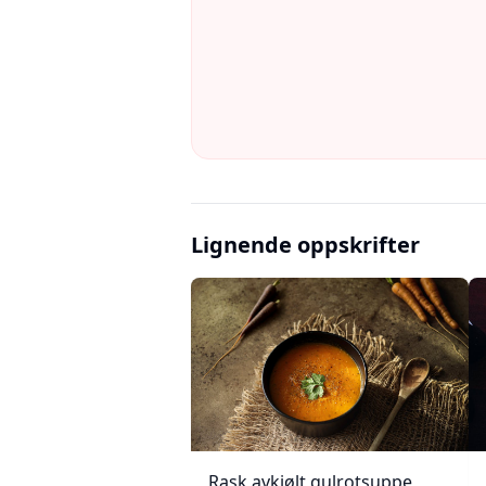
Lignende oppskrifter
Rask avkjølt gulrotsuppe