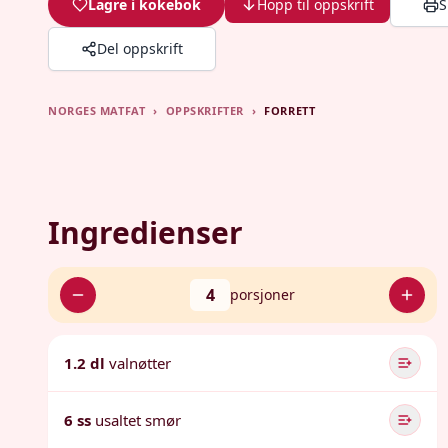
Lagre i kokebok
Hopp til oppskrift
S
Del oppskrift
NORGES MATFAT
›
OPPSKRIFTER
›
FORRETT
Ingredienser
4
porsjoner
1.2 dl
valnøtter
6 ss
usaltet smør