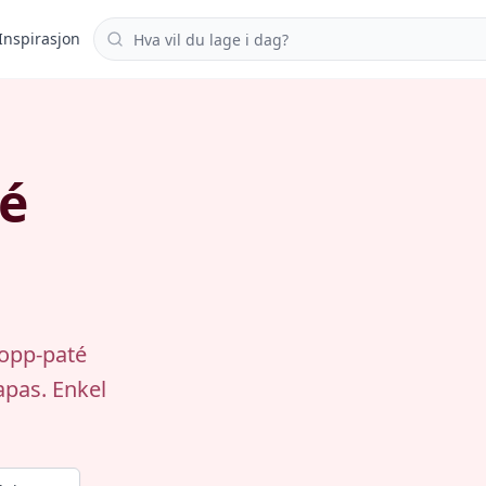
Søk i oppskrifter
Inspirasjon
é
sopp-paté
tapas. Enkel