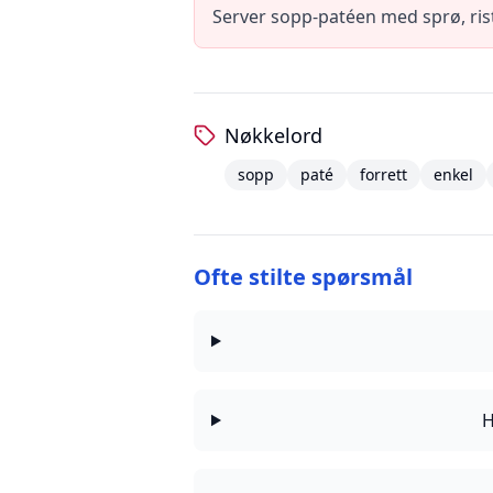
Server sopp-patéen med sprø, rist
Nøkkelord
sopp
paté
forrett
enkel
Ofte stilte spørsmål
H