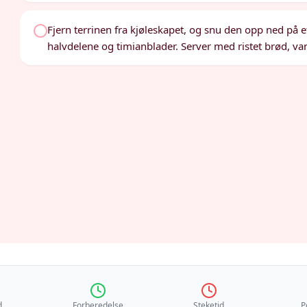
Fjern terrinen fra kjøleskapet, og snu den opp ned på 
halvdelene og timianblader. Server med ristet brød, van
d
Forberedelse
Steketid
P