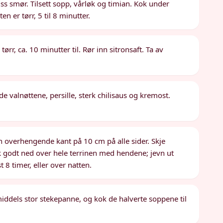
ss smør. Tilsett sopp, vårløk og timian. Kok under
n er tørr, 5 til 8 minutter.
ørr, ca. 10 minutter til. Rør inn sitronsaft. Ta av
 valnøttene, persille, sterk chilisaus og kremost.
en overhengende kant på 10 cm på alle sider. Skje
 godt ned over hele terrinen med hendene; jevn ut
 8 timer, eller over natten.
middels stor stekepanne, og kok de halverte soppene til