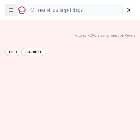
Søk i oppskrifter
Togg
Foto av
RDNE Stock project
på
Pexels
LETT
FORRETT