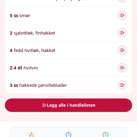
5 ss
smør
2
sjalottløk, finhakket
4
fedd hvitløk, hakket
2.4 dl
hvitvin
3 ss
hakkede persilleblader
Legg alle i handlelisten