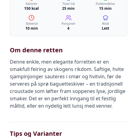
Kalorier
Total tid
Forberedelse
150 kcal
25 min
15 min
Steketid
Porsjoner
Nivå
10 min
4
Lett
Om denne retten
Denne enkle, men elegante forretten er en
smakfull feiring av skogens rikdom. Saftige, hvite
sjampinjonger sauteres i smør og hvitvin, før de
serveres på sprø baguetteskiver – en tradisjonell
croustade som løfter fram soppenes lyse, jordlige
smaker. Det er en perfekt inngang til et festlig
måltid, eller en nydelig lett lunsj med venner.
Tips og Varianter