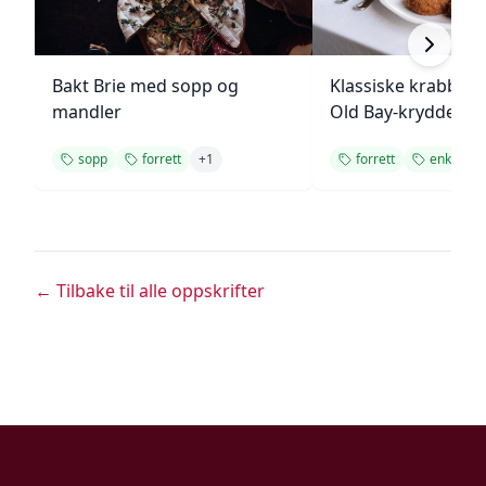
Bakt Brie med sopp og
Klassiske krabbek
mandler
Old Bay-krydder
sopp
forrett
+
1
forrett
enkel
← Tilbake til alle oppskrifter