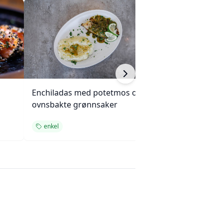
Enchiladas med potetmos og
Krydret kokosri
ovnsbakte grønnsaker
cashewnøtter
enkel
enkel