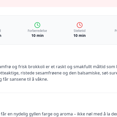
d
Forberedelse
Steketid
P
n
10 min
10 min
mfrø og frisk brokkoli er et raskt og smakfullt måltid som
tteaktige, ristede sesamfrøene og den balsamiske, søt-sure
g får sansene til å våkne.
 får en nydelig gyllen farge og aroma – ikke nøl med å la dem