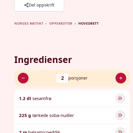
Del oppskrift
NORGES MATFAT
›
OPPSKRIFTER
›
HOVEDRETT
Ingredienser
2
porsjoner
1.2 dl
sesamfrø
225 g
tørkede soba-nudler
2 ss
balsamicoeddik