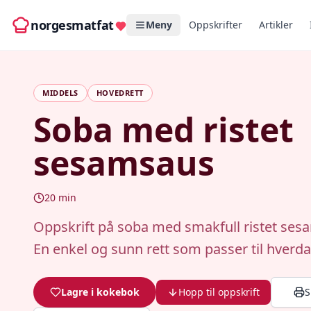
norgesmatfat
Meny
Oppskrifter
Artikler
MIDDELS
HOVEDRETT
Soba med ristet
sesamsaus
20
min
Oppskrift på soba med smakfull ristet ses
En enkel og sunn rett som passer til hverda
Lagre i kokebok
Hopp til oppskrift
S