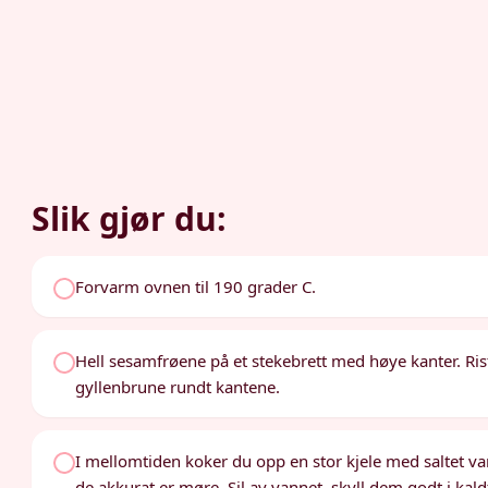
Slik gjør du:
Forvarm ovnen til 190 grader C.
Hell sesamfrøene på et stekebrett med høye kanter. Rist 
gyllenbrune rundt kantene.
I mellomtiden koker du opp en stor kjele med saltet vann
de akkurat er møre. Sil av vannet, skyll dem godt i kald