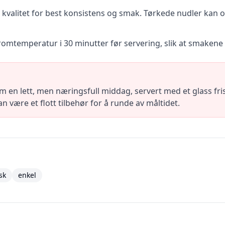
 kvalitet for best konsistens og smak. Tørkede nudler kan 
romtemperatur i 30 minutter før servering, slik at smakene får
n lett, men næringsfull middag, servert med et glass frisk h
 være et flott tilbehør for å runde av måltidet.
sk
enkel