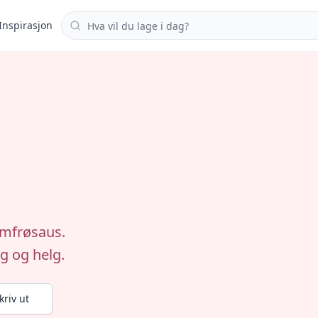
Søk i oppskrifter
Inspirasjon
amfrøsaus.
g og helg.
kriv ut