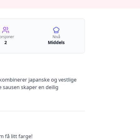
orsjoner
Nivå
2
Middels
 kombinerer japanske og vestlige
 sausen skaper en deilig
 få litt farge!